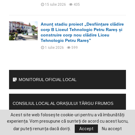
15 iulie 2026
435
Anunț stadiu proiect „Desființare clădire
corp B Liceul Tehnologic Petru Rareș și
construire corp nou clădire Liceu
Tehnologic Petru Rareș”
1 iulie 2026
599
MONITORUL OFICIAL LOCAL
CONSILIUL LOCAL AL ORAȘULUI TÂRGU FRUMOS
Acest site web folosește cookie-uri pentru a vă îmbunătăți
experiența. Vom presupune că sunteți de acord cu acest lucru,
dar puteți renunța dacă doriți.
Accept
Nu accept
DIRECȚIA ECONOMICĂ