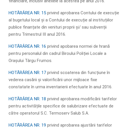
financiare, inclusiv anexele la acestea pe anul 2016.
HOTĂRÂREA NR. 15
privind aprobarea Contului de execuție
al bugetului local și a Contului de execuție al instituțiilor
publice finanțate din venituri proprii și/ sau subvenții
pentru Trimestrul III anul 2016.
HOTĂRÂREA NR. 16
privind apobarea normei de hrană
pentru personalul din cadrul Biroului Poliției Locale a
Orașului Târgu Frumos.
HOTĂRÂREA NR. 17
privind scoaterea din funcțiune în
vederea casării și valorificării unor mijloace fixe
constatate în urma inventarierii efectuate în anul 2016.
HOTĂRÂREA NR. 18
privind aprobarea modificării tarifelor
pentru activitățile specifice de salubrizare efectuate de
către operatorul S.C. Termoserv Salub S.A.
HOTĂRÂREA NR. 19
privind aprobarea ajustării tarifelor