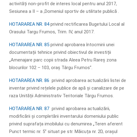
activități non-profit de interes local pentru anul 2017,
Sesiunea a II – a ,Domeniul sportiv de utilitate publică .
HOTARAREA NR. 84
privind rectificarea Bugetului Local al
Orasului Targu Frumos, Trim. IV, anul 2017.
HOTARAREA NR. 85
privind aprobarea întocmirii unei
documentații tehnice privind obiectivul de investiții
„Amenajare parc copii strada Aleea Petru Rareș zona
blocurilor 102 – 103, oraș Târgu Frumos”.
HOTARAREA NR. 86
privind aprobarea actualizării listei de
inventar privind rețelele publice de apă și canalizare de pe
raza Unității Administrativ Teritoriale Târgu Frumos.
HOTARAREA NR. 87
privind aprobarea actualizării,
modificării și completării inventarului domeniului public
privind suprafața imobilului cu denumirea „Teren aferent
Punct termic nr. 5” situat pe str. Măicuța nr. 2D, orașul