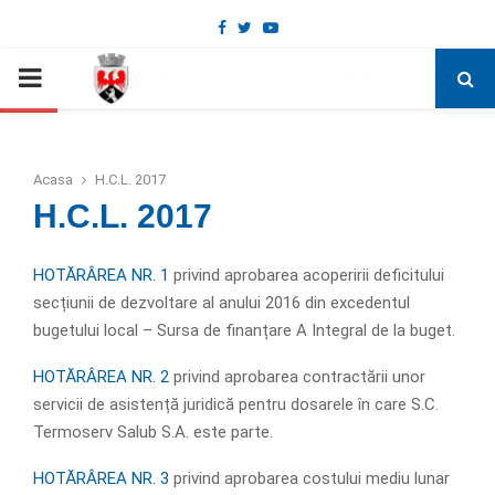
Facebook
Twitter
Youtube
Deschide bara de unelte
PRIMARY
MENU
Acasa
H.C.L. 2017
H.C.L. 2017
HOTĂRÂREA NR. 1
privind aprobarea acoperirii deficitului
secțiunii de dezvoltare al anului 2016 din excedentul
bugetului local – Sursa de finanțare A Integral de la buget.
HOTĂRÂREA NR. 2
privind aprobarea contractării unor
servicii de asistență juridică pentru dosarele în care S.C.
Termoserv Salub S.A. este parte.
HOTĂRÂREA NR. 3
privind aprobarea costului mediu lunar