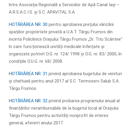
între Asociația Regională a Serviciilor de Apă Canal Iași –
A.R.S.A.C.I.S. și S.C. APAVITAL S.A.
HOTĂRÂREA NR. 30
pentru aprobarea prețului vânzării
spațiilor proprietate privată a U.A.T. Târgu Frumos din
incinta Policlinicii Orașului Târgu Frumos „Dr. Titu Scântee”
în care funcționează unități medicale înființate și
organizate potrivit O.G. nr. 124/ 1998 și O.G. nr. 83/ 2000, în
condițiile O.U.G. nr. 68/ 2008.
HOTĂRÂREA NR. 31
privind aprobarea bugetului de venituri
și cheltuieli pentru anul 2017 al S.C. Termoserv Salub S.A.
Târgu Frumos.
HOTĂRÂREA NR. 32
privind probarea programului anual al
finanțărilor nerambursabile de la bugetul local al Orașului
Târgu Frumos pentru activități nonprofit de interes
general, aferent anului 2017.