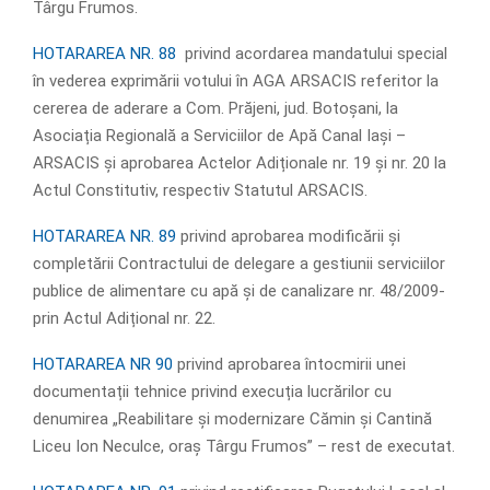
Târgu Frumos.
HOTARAREA NR. 88
privind acordarea mandatului special
în vederea exprimării votului în AGA ARSACIS referitor la
cererea de aderare a Com. Prăjeni, jud. Botoșani, la
Asociația Regională a Serviciilor de Apă Canal Iași –
ARSACIS și aprobarea Actelor Adiționale nr. 19 și nr. 20 la
Actul Constitutiv, respectiv Statutul ARSACIS.
HOTARAREA NR. 89
privind aprobarea modificării și
completării Contractului de delegare a gestiunii serviciilor
publice de alimentare cu apă și de canalizare nr. 48/2009-
prin Actul Adițional nr. 22.
HOTARAREA NR 90
privind aprobarea întocmirii unei
documentații tehnice privind execuția lucrărilor cu
denumirea „Reabilitare și modernizare Cămin și Cantină
Liceu Ion Neculce, oraș Târgu Frumos” – rest de executat.