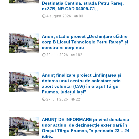
C
Destinația Cantina, strada Petru Rareș,
nr.37B, NR.CAD.64009-C1,,
H
4 august 2026
83
Anunț stadiu proiect „Desființare clădire
corp B Liceul Tehnologic Petru Rareș” și
construire corp nou
29 iulie 2026
182
Anunț finalizare proiect „Înființarea și
dotarea unui centru de colectare prin
aport voluntar (CAV) în orașul Târgu
Frumos, județul Iași”
27 iulie 2026
221
ANUNȚ DE INFORMARE privind derularea
unor acțiuni de dezinsecție exterioară în
Orașul Târgu Frumos, în perioada 23 – 24
iulie...