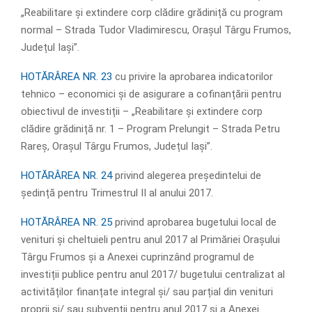
„Reabilitare și extindere corp clădire grădiniță cu program
normal – Strada Tudor Vladimirescu, Orașul Târgu Frumos,
Județul Iași”.
HOTĂRÂREA NR. 23
cu privire la aprobarea indicatorilor
tehnico – economici și de asigurare a cofinanțării pentru
obiectivul de investiții – „Reabilitare și extindere corp
clădire grădiniță nr. 1 – Program Prelungit – Strada Petru
Rareș, Orașul Târgu Frumos, Județul Iași”.
HOTĂRÂREA NR. 24
privind alegerea președintelui de
ședință pentru Trimestrul II al anului 2017.
HOTĂRÂREA NR. 25
privind aprobarea bugetului local de
venituri și cheltuieli pentru anul 2017 al Primăriei Orașului
Târgu Frumos și a Anexei cuprinzând programul de
investiții publice pentru anul 2017/ bugetului centralizat al
activităților finanțate integral și/ sau parțial din venituri
proprii și/ sau subvenții pentru anul 2017 și a Anexei