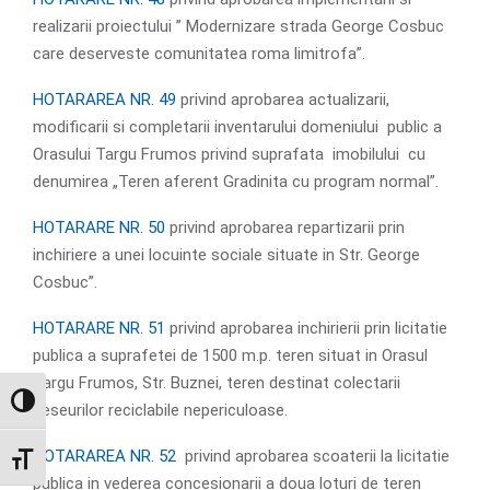
realizarii proiectului ” Modernizare strada George Cosbuc
care deserveste comunitatea roma limitrofa”.
HOTARAREA NR. 49
privind aprobarea actualizarii,
modificarii si completarii inventarului domeniului public a
Orasului Targu Frumos privind suprafata imobilului cu
denumirea „Teren aferent Gradinita cu program normal”.
HOTARARE NR. 50
privind aprobarea repartizarii prin
inchiriere a unei locuinte sociale situate in Str. George
Cosbuc”.
HOTARARE NR. 51
privind aprobarea inchirierii prin licitatie
publica a suprafetei de 1500 m.p. teren situat in Orasul
Targu Frumos, Str. Buznei, teren destinat colectarii
GLISOR NIVEL CONTRAST
deseurilor reciclabile nepericuloase.
HOTARAREA NR. 52
privind aprobarea scoaterii la licitatie
GLISOR MĂRIME FONT
publica in vederea concesionarii a doua loturi de teren