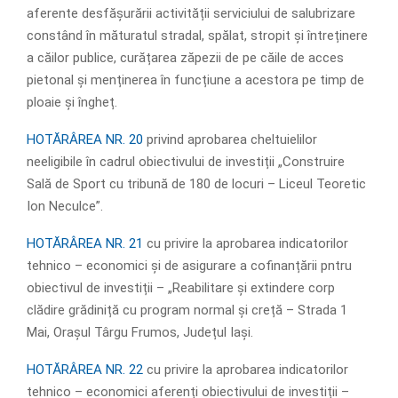
aferente desfășurării activității serviciului de salubrizare
constând în măturatul stradal, spălat, stropit și întreținere
a căilor publice, curățarea zăpezii de pe căile de acces
pietonal și menținerea în funcțiune a acestora pe timp de
ploaie și îngheț.
HOTĂRÂREA NR. 20
privind aprobarea cheltuielilor
neeligibile în cadrul obiectivului de investiții „Construire
Sală de Sport cu tribună de 180 de locuri – Liceul Teoretic
Ion Neculce”.
HOTĂRÂREA NR. 21
cu privire la aprobarea indicatorilor
tehnico – economici și de asigurare a cofinanțării pntru
obiectivul de investiții – „Reabilitare și extindere corp
clădire grădiniță cu program normal și creță – Strada 1
Mai, Orașul Târgu Frumos, Județul Iași.
HOTĂRÂREA NR. 22
cu privire la aprobarea indicatorilor
tehnico – economici aferenți obiectivului de investiții –