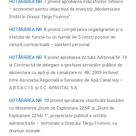
HOTĂRÂREA NR. 7
privind aprobarea indicatorilor tehnico
– economici pentru obiectivul de investiții „Modernizare
Străzi în Orașul Târgu Frumos”.
HOTĂRÂREA NR. 8
privind completarea organigramei și a
statului de funcții cu un număr de 5 (cinci) posturi de
natură contractuală – asistent personal.
HOTĂRÂREA NR. 9
pivind aprobarea Actului Adițional Nr. 18
la Contractul de delegare a gestiunii serviciilor publice de
alimentare cu apă și de canalizare nr. 48/ 2009 încheiat
între Asociația Regională a Serviciilor de Apă Canal Iași –
A.R.S.A.C.I.S. și S.C. APAVITAL S.A.
HOTĂRÂREA NR. 10
privind aprobarea clasificării bunurilor
cu denumirea „Drum de Exploatare 2254” și „Drum de
Exploatare 2254/ 1”, proprietate publică a unității
administrativ – teritoriale a Orașului Târgu Frumos, ca
drumuri vicinale.