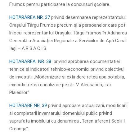
Frumos pentru participarea la concursuri școlare.
HOTĂRÂREA NR. 37
privind desemnarea reprezentantului
Orașului Târgu Frumos precum și a persoanelor care pot
înlocui reprezentantul Orașului Târgu Frumos în Adunarea
Generală a Asociației Regionale a Serviciilor de Apă Canal
Iași – A.R.S.A.C.I.S.
HOTARAREA NR. 38
privind aprobarea documentatiei
tehnice si indicatori tehnico-economici privind obiectivul
de investitii „Modernizare si extindere retea apa potabila,
executie retea canalizare pe str. V. Alecsandri, str.
Plaiesilor.”
HOTARARE NR. 39
privind aprobare actualizarii, modificarii
si completarii inventarului domeniului public privind
suprafata imobilului cu denumirea „Teren aferent Scolii I.
Creanga”.