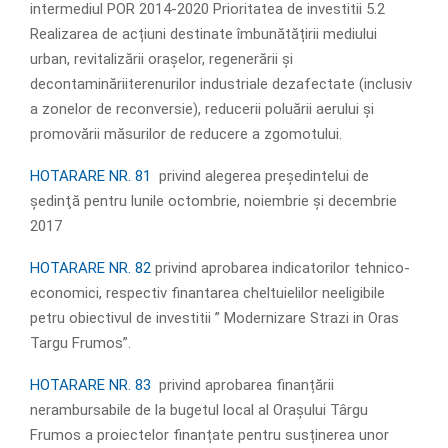
intermediul POR 2014-2020 Prioritatea de investitii 5.2
Realizarea de acțiuni destinate îmbunătățirii mediului
urban, revitalizării orașelor, regenerării și
decontaminăriiterenurilor industriale dezafectate (inclusiv
a zonelor de reconversie), reducerii poluării aerului și
promovării măsurilor de reducere a zgomotului.
HOTARARE NR. 81
privind alegerea preşedintelui de
şedinţă pentru lunile octombrie, noiembrie și decembrie
2017
HOTARARE NR. 82
privind aprobarea indicatorilor tehnico-
economici, respectiv finantarea cheltuielilor neeligibile
petru obiectivul de investitii ” Modernizare Strazi in Oras
Targu Frumos”.
HOTARARE NR. 83
privind aprobarea finanțării
nerambursabile de la bugetul local al Orașului Târgu
Frumos a proiectelor finanțate pentru susținerea unor