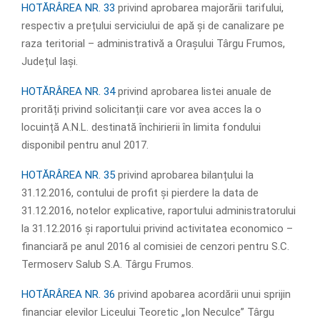
HOTĂRÂREA NR. 33
privind aprobarea majorării tarifului,
respectiv a prețului serviciului de apă și de canalizare pe
raza teritorial – administrativă a Orașului Târgu Frumos,
Județul Iași.
HOTĂRÂREA NR. 34
privind aprobarea listei anuale de
prorități privind solicitanții care vor avea acces la o
locuință A.N.L. destinată închirierii în limita fondului
disponibil pentru anul 2017.
HOTĂRÂREA NR. 35
privind aprobarea bilanțului la
31.12.2016, contului de profit și pierdere la data de
31.12.2016, notelor explicative, raportului administratorului
la 31.12.2016 și raportului privind activitatea economico –
financiară pe anul 2016 al comisiei de cenzori pentru S.C.
Termoserv Salub S.A. Târgu Frumos.
HOTĂRÂREA NR. 36
privind apobarea acordării unui sprijin
financiar elevilor Liceului Teoretic „Ion Neculce” Târgu