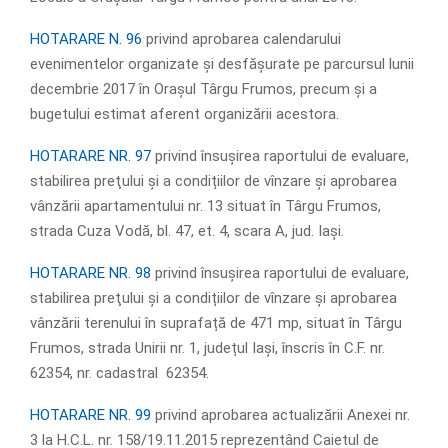
HOTARARE N. 96
privind aprobarea calendarului
evenimentelor organizate și desfășurate pe parcursul lunii
decembrie 2017 în Orașul Târgu Frumos, precum și a
bugetului estimat aferent organizării acestora.
HOTARARE NR. 97
privind însuşirea raportului de evaluare,
stabilirea preţului și a condițiilor de vînzare și aprobarea
vânzării apartamentului nr. 13 situat în Târgu Frumos,
strada Cuza Vodă, bl. 47, et. 4, scara A, jud. Iaşi.
HOTARARE NR. 98
privind însuşirea raportului de evaluare,
stabilirea preţului și a condițiilor de vînzare și aprobarea
vânzării terenului în suprafață de 471 mp, situat în Târgu
Frumos, strada Unirii nr. 1, județul Iași, înscris în C.F. nr.
62354, nr. cadastral 62354.
HOTARARE NR. 99
privind aprobarea actualizării Anexei nr.
3 la H.C.L. nr. 158/19.11.2015 reprezentând Caietul de