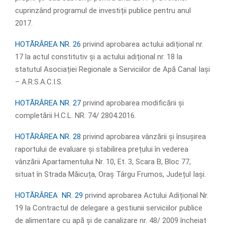
cuprinzând programul de investiții publice pentru anul
2017.
HOTĂRÂREA NR. 26
privind aprobarea actului adițional nr.
17 la actul constitutiv și a actului adițional nr. 18 la
statutul Asociației Regionale a Serviciilor de Apă Canal Iași
– A.R.S.A.C.I.S.
HOTĂRÂREA NR. 27
privind aprobarea modificării și
completării H.C.L. NR. 74/ 2804.2016.
HOTĂRÂREA NR. 28
privind aprobarea vânzării și însușirea
raportului de evaluare și stabilirea prețului în vederea
vânzării Apartamentului Nr. 10, Et. 3, Scara B, Bloc 77,
situat în Strada Măicuța, Oraș Târgu Frumos, Județul Iași.
HOTĂRÂREA NR. 29
privind aprobarea Actului Adițional Nr.
19 la Contractul de delegare a gestiunii serviciilor publice
de alimentare cu apă și de canalizare nr. 48/ 2009 încheiat