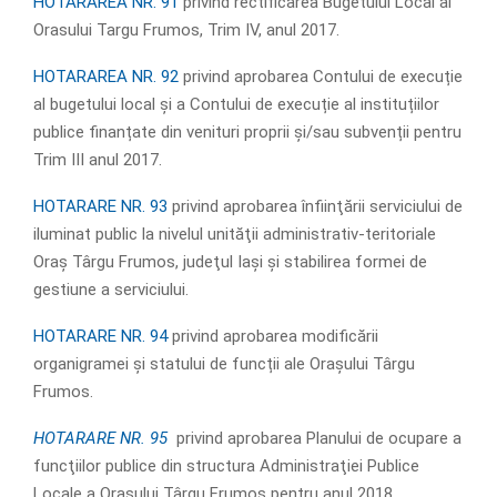
HOTARAREA NR. 91
privind rectificarea Bugetului Local al
Orasului Targu Frumos, Trim IV, anul 2017.
HOTARAREA NR. 92
privind aprobarea Contului de execuție
al bugetului local și a Contului de execuție al instituțiilor
publice finanțate din venituri proprii și/sau subvenții pentru
Trim III anul 2017.
HOTARARE NR. 93
privind aprobarea înfiinţării serviciului de
iluminat public la nivelul unităţii administrativ-teritoriale
Oraș Târgu Frumos, judeţul Iaşi și stabilirea formei de
gestiune a serviciului.
HOTARARE NR. 94
privind aprobarea modificării
organigramei și statului de funcții ale Orașului Târgu
Frumos.
HOTARARE NR. 95
privind aprobarea Planului de ocupare a
funcţiilor publice din structura Administraţiei Publice
Locale a Oraşului Târgu Frumos pentru anul 2018.