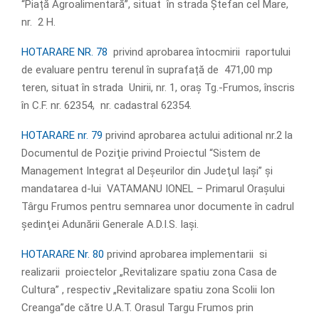
“Piață Agroalimentară”, situat în strada Ștefan cel Mare,
nr. 2 H.
HOTARARE NR. 78
privind aprobarea întocmirii raportului
de evaluare pentru terenul în suprafață de 471,00 mp
teren, situat în strada Unirii, nr. 1, oraș Tg.-Frumos, înscris
în C.F. nr. 62354, nr. cadastral 62354.
HOTARARE nr. 79
privind aprobarea actului aditional nr.2 la
Documentul de Poziţie privind Proiectul “Sistem de
Management Integrat al Deşeurilor din Judeţul Iaşi” şi
mandatarea d-lui VATAMANU IONEL – Primarul Oraşului
Târgu Frumos pentru semnarea unor documente în cadrul
şedinţei Adunării Generale A.D.I.S. Iaşi.
HOTARARE Nr. 80
privind aprobarea implementarii si
realizarii proiectelor „Revitalizare spatiu zona Casa de
Cultura” , respectiv „Revitalizare spatiu zona Scolii Ion
Creanga”de către U.A.T. Orasul Targu Frumos prin