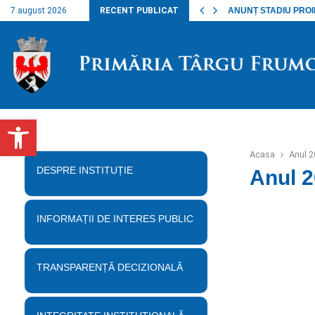
nalul lucrărilor…
7 august 2026
RECENT PUBLICAT
ANUNȚ STADIU PROIECT
Deschide bara de unelte
Acasa
Anul 
DESPRE INSTITUȚIE
Anul 
INFORMAȚII DE INTERES PUBLIC
TRANSPARENȚĂ DECIZIONALĂ