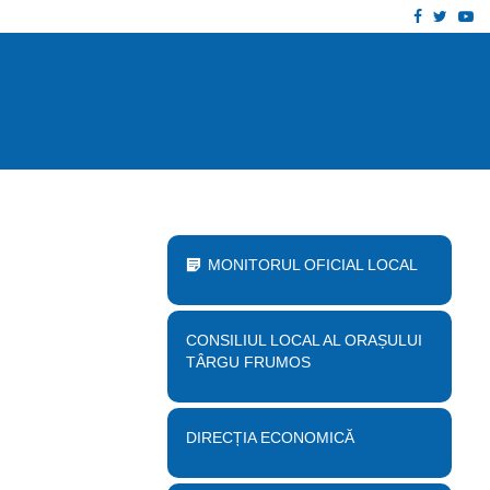
Facebook
Twitt
Yo
 proiect „Desființare clădire corp B…
Anu
MONITORUL OFICIAL LOCAL
CONSILIUL LOCAL AL ORAȘULUI
TÂRGU FRUMOS
DIRECȚIA ECONOMICĂ