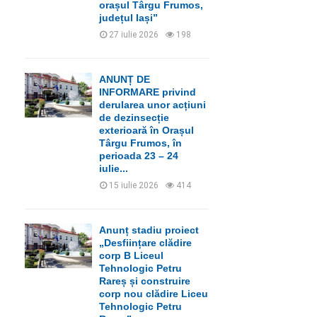
orașul Târgu Frumos,
județul Iași”
27 iulie 2026
198
ANUNȚ DE
INFORMARE privind
derularea unor acțiuni
de dezinsecție
exterioară în Orașul
Târgu Frumos, în
perioada 23 – 24
iulie...
15 iulie 2026
414
Anunț stadiu proiect
„Desființare clădire
corp B Liceul
Tehnologic Petru
Rareș și construire
corp nou clădire Liceu
Tehnologic Petru