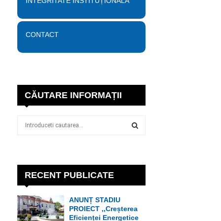
INTEGRITATE INSTITUȚIONALĂ
CONTACT
CĂUTARE INFORMAȚII
S
e
a
S
r
c
E
h
RECENT PUBLICATE
f
A
o
ANUNȚ STADIU
r
R
PROIECT ,,Creșterea
:
Eficienței Energetice