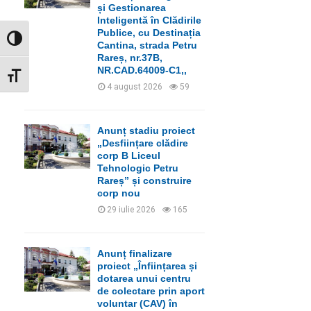
C
și Gestionarea
Inteligentă în Clădirile
H
Publice, cu Destinația
GLISOR NIVEL CONTRAST
Cantina, strada Petru
Rareș, nr.37B,
NR.CAD.64009-C1,,
GLISOR MĂRIME FONT
4 august 2026
59
Anunț stadiu proiect
„Desființare clădire
corp B Liceul
Tehnologic Petru
Rareș” și construire
corp nou
29 iulie 2026
165
Anunț finalizare
proiect „Înființarea și
dotarea unui centru
de colectare prin aport
voluntar (CAV) în