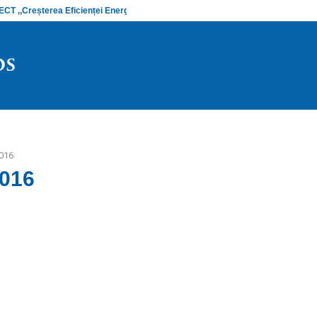
 ,,Creșterea Eficienței Energetice și…
Anunț stadiu
2016
2016