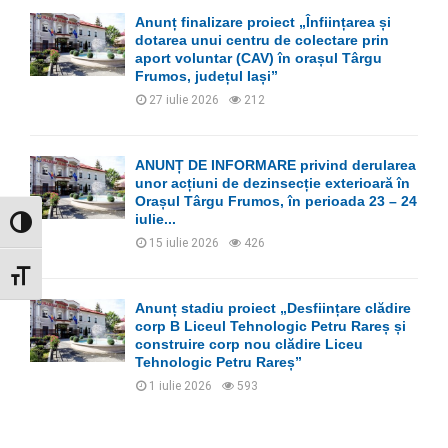
Anunț finalizare proiect „Înființarea și
dotarea unui centru de colectare prin
aport voluntar (CAV) în orașul Târgu
Frumos, județul Iași”
27 iulie 2026
212
ANUNȚ DE INFORMARE privind derularea
unor acțiuni de dezinsecție exterioară în
Orașul Târgu Frumos, în perioada 23 – 24
iulie...
GLISOR NIVEL CONTRAST
15 iulie 2026
426
GLISOR MĂRIME FONT
Anunț stadiu proiect „Desființare clădire
corp B Liceul Tehnologic Petru Rareș și
construire corp nou clădire Liceu
Tehnologic Petru Rareș”
1 iulie 2026
593