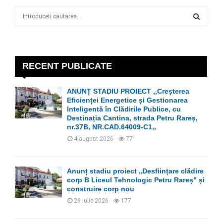
S
e
a
S
r
c
E
h
RECENT PUBLICATE
f
A
o
ANUNȚ STADIU PROIECT ,,Creșterea
r
R
Eficienței Energetice și Gestionarea
:
Inteligentă în Clădirile Publice, cu
C
Destinația Cantina, strada Petru Rareș,
nr.37B, NR.CAD.64009-C1,,
H
4 august 2026
77
Anunț stadiu proiect „Desființare clădire
corp B Liceul Tehnologic Petru Rareș” și
construire corp nou
29 iulie 2026
177