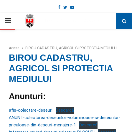
Facebook
Twitter
Youtube
Deschide bara de unelte
PRIMARY
MENU
Acasa
BIROU CADASTRU, AGRICOL SI PROTECTIA MEDIULUI
BIROU CADASTRU,
AGRICOL SI PROTECTIA
MEDIULUI
Anunturi:
afis-colectare-deseuri
Descarcă
ANUNT-colectarea-deseurilor-voluminoase-si-deseurilor-
priculoase-din-deseuri-menajere-1
Descarcă