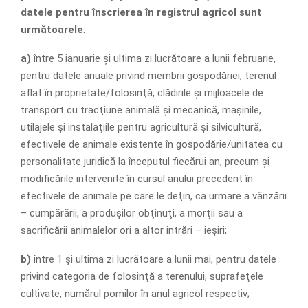
datele pentru înscrierea în registrul agricol sunt
următoarele
:
a)
între 5 ianuarie şi ultima zi lucrătoare a lunii februarie,
pentru datele anuale privind membrii gospodăriei, terenul
aflat în proprietate/folosinţă, clădirile şi mijloacele de
transport cu tracţiune animală şi mecanică, maşinile,
utilajele şi instalaţiile pentru agricultură şi silvicultură,
efectivele de animale existente în gospodărie/unitatea cu
personalitate juridică la începutul fiecărui an, precum şi
modificările intervenite în cursul anului precedent în
efectivele de animale pe care le deţin, ca urmare a vânzării
– cumpărării, a produşilor obţinuţi, a morţii sau a
sacrificării animalelor ori a altor intrări – ieşiri;
b)
între 1 şi ultima zi lucrătoare a lunii mai, pentru datele
privind categoria de folosinţă a terenului, suprafeţele
cultivate, numărul pomilor în anul agricol respectiv;