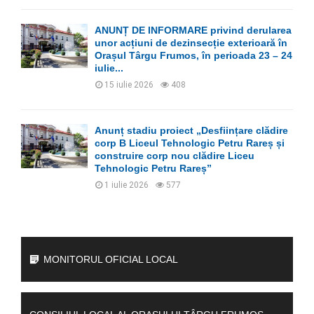
ANUNȚ DE INFORMARE privind derularea
unor acțiuni de dezinsecție exterioară în
Orașul Târgu Frumos, în perioada 23 – 24
iulie...
15 iulie 2026
408
Anunț stadiu proiect „Desființare clădire
corp B Liceul Tehnologic Petru Rareș și
construire corp nou clădire Liceu
Tehnologic Petru Rareș”
1 iulie 2026
577
MONITORUL OFICIAL LOCAL