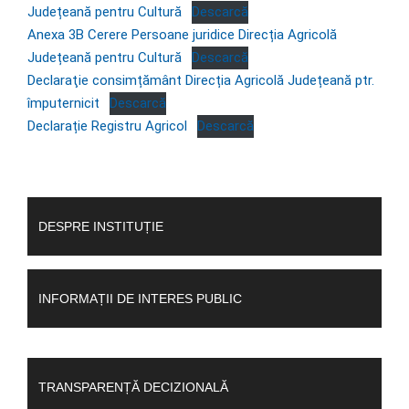
Județeană pentru Cultură
Descarcă
Anexa 3B Cerere Persoane juridice Direcția Agricolă
Județeană pentru Cultură
Descarcă
Declaraţie consimțământ Direcția Agricolă Județeană ptr.
împuternicit
Descarcă
Declarație Registru Agricol
Descarcă
DESPRE INSTITUȚIE
INFORMAȚII DE INTERES PUBLIC
TRANSPARENȚĂ DECIZIONALĂ