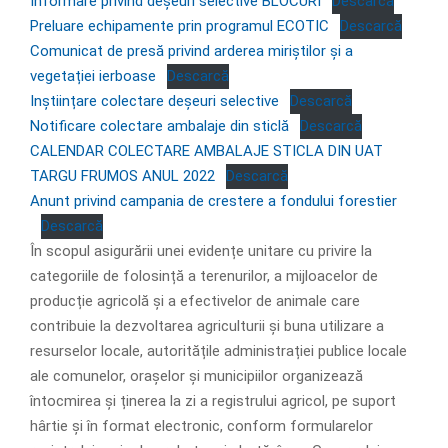
Informare privind deșeuri selective BLOCURI
Descarcă
Preluare echipamente prin programul ECOTIC
Descarcă
Comunicat de presă privind arderea miriștilor și a
vegetației ierboase
Descarcă
Inștiințare colectare deșeuri selective
Descarcă
Notificare colectare ambalaje din sticlă
Descarcă
CALENDAR COLECTARE AMBALAJE STICLA DIN UAT
TARGU FRUMOS ANUL 2022
Descarcă
Anunt privind campania de crestere a fondului forestier
Descarcă
În scopul asigurării unei evidențe unitare cu privire la
categoriile de folosință a terenurilor, a mijloacelor de
producție agricolă și a efectivelor de animale care
contribuie la dezvoltarea agriculturii și buna utilizare a
resurselor locale, autoritățile administrației publice locale
ale comunelor, orașelor și municipiilor organizează
întocmirea și ținerea la zi a registrului agricol, pe suport
hârtie și în format electronic, conform formularelor