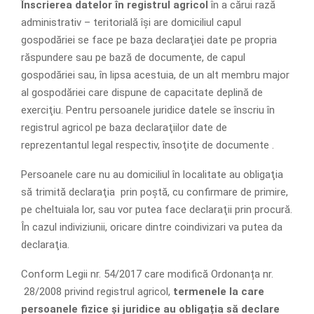
Înscrierea datelor în registrul agricol
în a cărui rază
administrativ – teritorială îşi are domiciliul capul
gospodăriei se face pe baza declaraţiei date pe propria
răspundere sau pe bază de documente, de capul
gospodăriei sau, în lipsa acestuia, de un alt membru major
al gospodăriei care dispune de capacitate deplină de
exerciţiu. Pentru persoanele juridice datele se înscriu în
registrul agricol pe baza declaraţiilor date de
reprezentantul legal respectiv, însoţite de documente .
Persoanele care nu au domiciliul în localitate au obligaţia
să trimită declaraţia prin poştă, cu confirmare de primire,
pe cheltuiala lor, sau vor putea face declaraţii prin procură.
În cazul indiviziunii, oricare dintre coindivizari va putea da
declaraţia.
Conform Legii nr. 54/2017 care modifică Ordonanța nr.
28/2008 privind registrul agricol,
termenele la care
persoanele fizice și juridice au obligația să declare