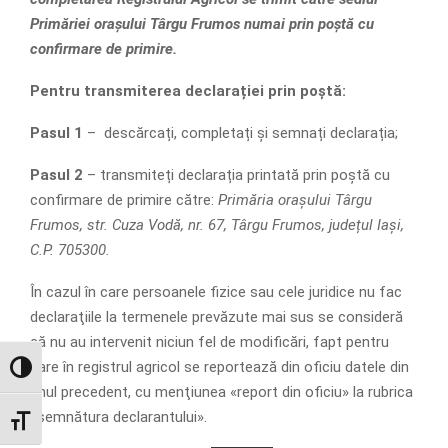
Primăriei orașului Târgu Frumos numai prin poștă cu
confirmare de primire.
Pentru transmiterea declarației prin poștă:
Pasul 1
– descărcați, completați și semnați declarația;
Pasul 2
– transmiteți declarația printată prin poștă cu
confirmare de primire către:
Primăria orașului Târgu
Frumos, str. Cuza Vodă, nr. 67, Târgu Frumos, județul Iași,
C.P. 705300.
În cazul în care persoanele fizice sau cele juridice nu fac
declaraţiile la termenele prevăzute mai sus se consideră
că nu au intervenit niciun fel de modificări, fapt pentru
care în registrul agricol se reportează din oficiu datele din
GLISOR NIVEL CONTRAST
anul precedent, cu menţiunea «report din oficiu» la rubrica
«semnătura declarantului».
GLISOR MĂRIME FONT