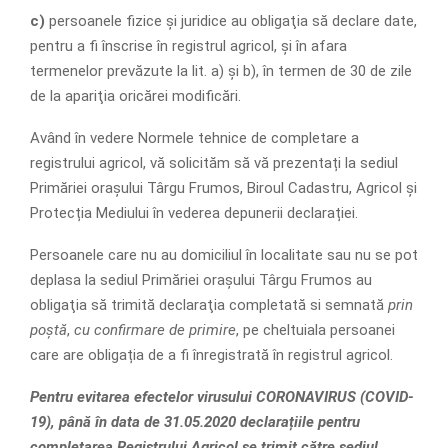
c)
persoanele fizice şi juridice au obligaţia să declare date,
pentru a fi înscrise în registrul agricol, şi în afara
termenelor prevăzute la lit. a) şi b), în termen de 30 de zile
de la apariţia oricărei modificări.
Având în vedere Normele tehnice de completare a
registrului agricol, vă solicităm să vă prezentați la sediul
Primăriei orașului Târgu Frumos, Biroul Cadastru, Agricol și
Protecția Mediului în vederea depunerii declarației.
Persoanele care nu au domiciliul în localitate sau nu se pot
deplasa la sediul Primăriei orașului Târgu Frumos au
obligaţia să trimită declaraţia completată si semnată
prin
poştă
,
cu confirmare de primire
, pe cheltuiala persoanei
care are obligația de a fi înregistrată în registrul agricol.
Pentru evitarea efectelor virusului CORONAVIRUS (COVID-
19), până în data de 31.05.2020 declarațiile pentru
completarea Registrului Agricol se trimit către sediul