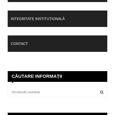
INTEGRITATE INSTITUȚIONALĂ
CONTACT
CĂUTARE INFORMAȚII
S
e
a
S
r
c
E