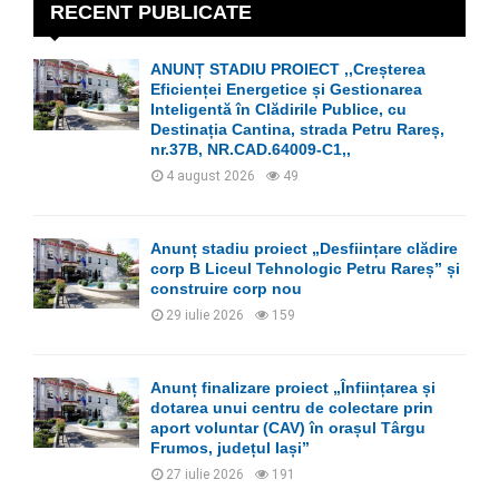
h
RECENT PUBLICATE
f
A
o
ANUNȚ STADIU PROIECT ,,Creșterea
r
R
Eficienței Energetice și Gestionarea
:
Inteligentă în Clădirile Publice, cu
C
Destinația Cantina, strada Petru Rareș,
nr.37B, NR.CAD.64009-C1,,
H
4 august 2026
49
Anunț stadiu proiect „Desființare clădire
corp B Liceul Tehnologic Petru Rareș” și
construire corp nou
29 iulie 2026
159
Anunț finalizare proiect „Înființarea și
dotarea unui centru de colectare prin
aport voluntar (CAV) în orașul Târgu
Frumos, județul Iași”
27 iulie 2026
191