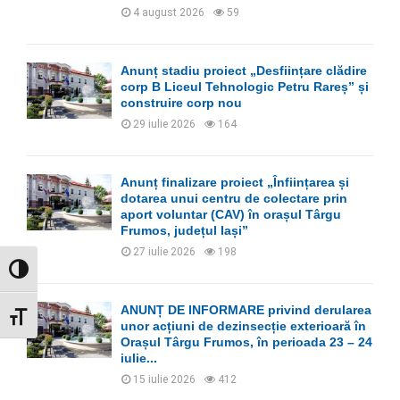
H
4 august 2026
59
Anunț stadiu proiect „Desființare clădire
corp B Liceul Tehnologic Petru Rareș” și
construire corp nou
29 iulie 2026
164
Anunț finalizare proiect „Înființarea și
dotarea unui centru de colectare prin
aport voluntar (CAV) în orașul Târgu
Frumos, județul Iași”
27 iulie 2026
198
GLISOR NIVEL CONTRAST
ANUNȚ DE INFORMARE privind derularea
GLISOR MĂRIME FONT
unor acțiuni de dezinsecție exterioară în
Orașul Târgu Frumos, în perioada 23 – 24
iulie...
15 iulie 2026
412