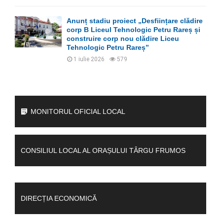
Anunț stadiu proiect „Desființare clădire
corp B Liceul Tehnologic Petru Rareș și
construire corp nou clădire Liceu
Tehnologic Petru Rareș”
1 iulie 2026
579
MONITORUL OFICIAL LOCAL
CONSILIUL LOCAL AL ORAȘULUI TÂRGU FRUMOS
DIRECȚIA ECONOMICĂ