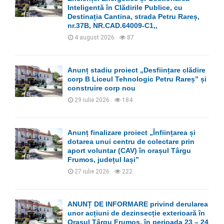
:
Inteligentă în Clădirile Publice, cu
C
Destinația Cantina, strada Petru Rareș,
nr.37B, NR.CAD.64009-C1,,
H
4 august 2026
87
Anunț stadiu proiect „Desființare clădire
corp B Liceul Tehnologic Petru Rareș” și
construire corp nou
29 iulie 2026
184
Anunț finalizare proiect „Înființarea și
dotarea unui centru de colectare prin
aport voluntar (CAV) în orașul Târgu
Frumos, județul Iași”
27 iulie 2026
222
ANUNȚ DE INFORMARE privind derularea
unor acțiuni de dezinsecție exterioară în
Orașul Târgu Frumos, în perioada 23 – 24