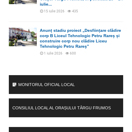
iulie...
15 iulie 2026
435
Anunț stadiu proiect „Desființare clădire
corp B Liceul Tehnologic Petru Rareș și
construire corp nou clădire Liceu
Tehnologic Petru Rareș”
1 iulie 2026
600
MONITORUL OFICIAL LOCAL
CONSILIUL LOCAL AL ORAȘULUI TÂRGU FRUMOS