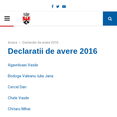
Facebook
Twitter
Youtube
Deschide bara de unelte
PRIMARY
MENU
Acasa
Declaratii de avere 2016
Declaratii de avere 2016
Agavriloaei Vasile
Bodoga Valeanu Iulia Jana
Cercel Dan
Chele Vasile
Chitaru Mihai