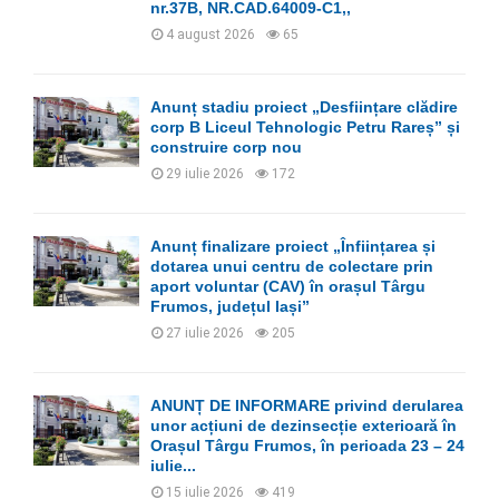
nr.37B, NR.CAD.64009-C1,,
H
4 august 2026
65
Anunț stadiu proiect „Desființare clădire
corp B Liceul Tehnologic Petru Rareș” și
construire corp nou
29 iulie 2026
172
Anunț finalizare proiect „Înființarea și
dotarea unui centru de colectare prin
aport voluntar (CAV) în orașul Târgu
Frumos, județul Iași”
27 iulie 2026
205
ANUNȚ DE INFORMARE privind derularea
unor acțiuni de dezinsecție exterioară în
Orașul Târgu Frumos, în perioada 23 – 24
iulie...
15 iulie 2026
419