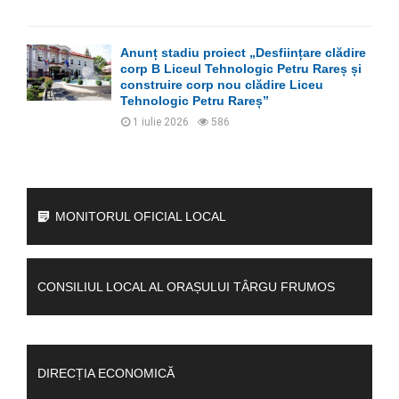
Anunț stadiu proiect „Desființare clădire
corp B Liceul Tehnologic Petru Rareș și
construire corp nou clădire Liceu
Tehnologic Petru Rareș”
1 iulie 2026
586
MONITORUL OFICIAL LOCAL
CONSILIUL LOCAL AL ORAȘULUI TÂRGU FRUMOS
DIRECȚIA ECONOMICĂ