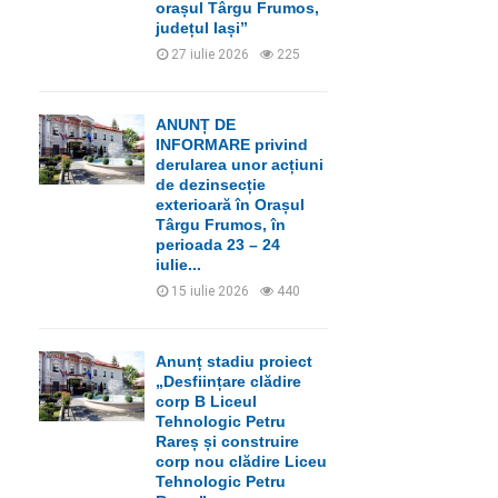
orașul Târgu Frumos,
județul Iași”
27 iulie 2026
225
ANUNȚ DE
INFORMARE privind
derularea unor acțiuni
de dezinsecție
exterioară în Orașul
Târgu Frumos, în
perioada 23 – 24
iulie...
15 iulie 2026
440
Anunț stadiu proiect
„Desființare clădire
corp B Liceul
Tehnologic Petru
Rareș și construire
corp nou clădire Liceu
Tehnologic Petru