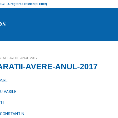
 ,,Creșterea Eficienței Energetice și…
Anunț stadiu
RATII-AVERE-ANUL-2017
RATII-AVERE-ANUL-2017
ONEL
U VASILE
TI
 CONSTANTIN