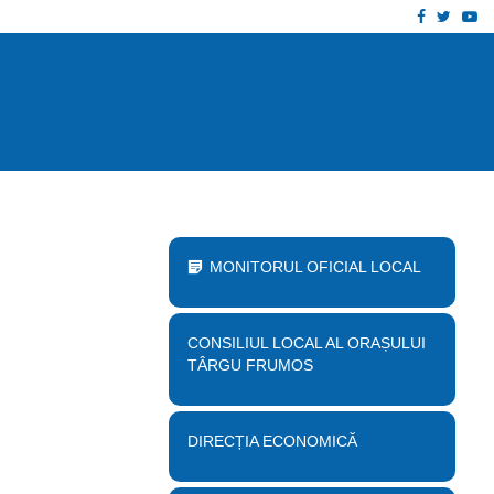
Facebook
Twitt
Yo
 proiect „Desființare clădire corp B…
Anu
MONITORUL OFICIAL LOCAL
CONSILIUL LOCAL AL ORAȘULUI
TÂRGU FRUMOS
DIRECȚIA ECONOMICĂ