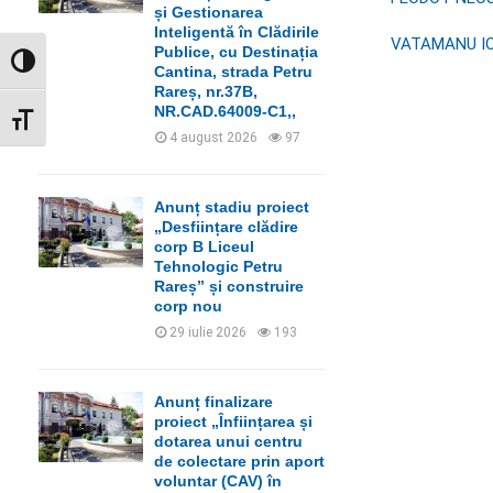
C
și Gestionarea
Inteligentă în Clădirile
VATAMANU I
H
Publice, cu Destinația
GLISOR NIVEL CONTRAST
Cantina, strada Petru
Rareș, nr.37B,
NR.CAD.64009-C1,,
GLISOR MĂRIME FONT
4 august 2026
97
Anunț stadiu proiect
„Desființare clădire
corp B Liceul
Tehnologic Petru
Rareș” și construire
corp nou
29 iulie 2026
193
Anunț finalizare
proiect „Înființarea și
dotarea unui centru
de colectare prin aport
voluntar (CAV) în