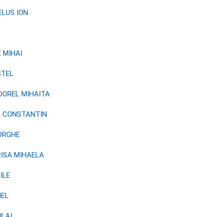
LUS ION
 MIHAI
STEL
DOREL MIHAITA
N CONSTANTIN
ORGHE
ISA MIHAELA
ILE
IEL
LAI