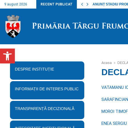
nalul lucrărilor…
9 august 2026
RECENT PUBLICAT
ANUNȚ STADIU PROIECT
Deschide bara de unelte
Acasa
DECLA
DESPRE INSTITUȚIE
DECLA
VATAMANU I
INFORMAȚII DE INTERES PUBLIC
SARAFINCIAN
TRANSPARENȚĂ DECIZIONALĂ
MOROI TIMOF
ENEA SERGIU