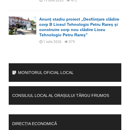
15 iulie 2026
412
Anunț stadiu proiect „Desființare clădire
corp B Liceul Tehnologic Petru Rareș și
construire corp nou clădire Liceu
Tehnologic Petru Rareș”
1 iulie 2026
579
MONITORUL OFICIAL LOCAL
CONSILIUL LOCAL AL ORAȘULUI TÂRGU FRUMOS
DIRECȚIA ECONOMICĂ