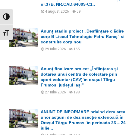
nr.37B, NR.CAD.64009-C1,,
H
4 august 2026
59
GLISOR NIVEL CONTRAST
Anunț stadiu proiect „Desființare clădire
GLISOR MĂRIME FONT
corp B Liceul Tehnologic Petru Rareș” și
construire corp nou
29 iulie 2026
165
Anunț finalizare proiect „Înființarea și
dotarea unui centru de colectare prin
aport voluntar (CAV) în orașul Târgu
Frumos, județul Iași”
27 iulie 2026
198
ANUNȚ DE INFORMARE privind derularea
unor acțiuni de dezinsecție exterioară în
Orașul Târgu Frumos, în perioada 23 – 24
iulie...