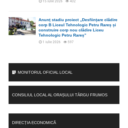
15 iulie 2026
432
Anunț stadiu proiect „Desființare clădire
corp B Liceul Tehnologic Petru Rareș și
construire corp nou clădire Liceu
Tehnologic Petru Rareș”
1 iulie 2026
597
MONITORUL OFICIAL LOCAL
CONSILIUL LOCAL AL ORAȘULUI TÂRGU FRUMOS
DIRECȚIA ECONOMICĂ