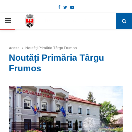
Facebook
Twitter
Youtube
Deschide bara de unelte
PRIMARY
MENU
Acasa
Noutăți Primăria Târgu Frumos
Noutăți Primăria Târgu
Frumos