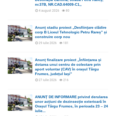
nr.37B, NR.CAD.64009-C1,,
H
4 august 2026
80
Anunț stadiu proiect „Desființare clădire
corp B Liceul Tehnologic Petru Rareș” și
construire corp nou
29 iulie 2026
181
Anunț finalizare proiect „Înființarea și
dotarea unui centru de colectare prin
aport voluntar (CAV) în orașul Târgu
Frumos, județul Iași”
27 iulie 2026
216
ANUNȚ DE INFORMARE privind derularea
unor acțiuni de dezinsecție exterioară în
Orașul Târgu Frumos, în perioada 23 – 24
iulie...