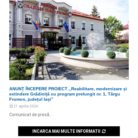
ANUNȚ ÎNCEPERE PROIECT ,,Reabilitare, modernizare și
extindere Grădiniță cu program prelungit nr. 1, Târgu
Frumos, județul Iași”
21 aprilie 2026
Comunicat de presă...
INCARCA MAI MULTE INFORMATII