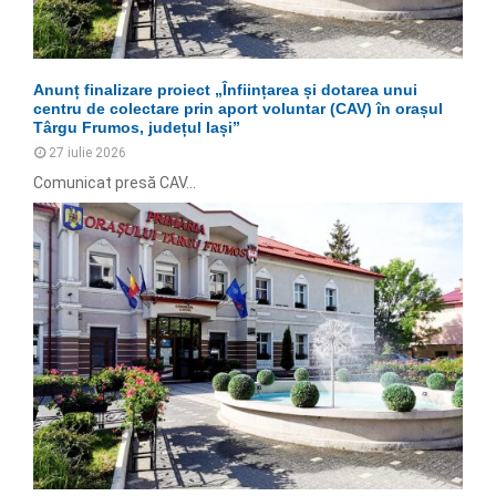
Anunț finalizare proiect „Înființarea și dotarea unui
centru de colectare prin aport voluntar (CAV) în orașul
Târgu Frumos, județul Iași”
27 iulie 2026
Comunicat presă CAV...