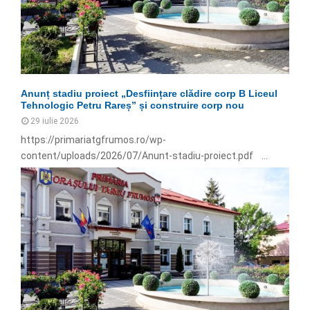
Anunț stadiu proiect „Desființare clădire corp B Liceul
Tehnologic Petru Rareș” și construire corp nou
29 iulie 2026
https://primariatgfrumos.ro/wp-
content/uploads/2026/07/Anunt-stadiu-proiect.pdf ...