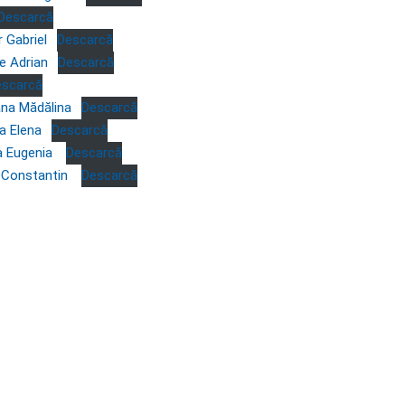
Descarcă
 Gabriel
Descarcă
e Adrian
Descarcă
escarcă
ana Mădălina
Descarcă
a Elena
Descarcă
a Eugenia
Descarcă
l Constantin
Descarcă