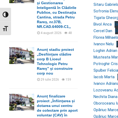
C
și Gestionarea
Sitaru Gabriel
Inteligentă în Clădirile
Sofronia Elena
H
Publice, cu Destinația
GLISOR NIVEL CONTRAST
Cantina, strada Petru
Tigata Gheor
Rareș, nr.37B,
Bivol Anca
D
NR.CAD.64009-C1,,
GLISOR MĂRIME FONT
Cercel Dan
D
4 august 2026
48
Florea Mihael
Ivanov Nelu
Anunț stadiu proiect
Loghin Adrian
„Desființare clădire
Musteata Mar
corp B Liceul
Potroghir Cris
Tehnologic Petru
Rareș” și construire
Spulber Felici
corp nou
Iacob Marta
29 iulie 2026
159
Ivanov Adrian
Lozoveanu Adi
Anunț finalizare
Nechita Diana
proiect „Înființarea și
Oboroceanu Iu
dotarea unui centru
Opăriuc Marce
de colectare prin aport
voluntar (CAV) în
Opăriuc Marce