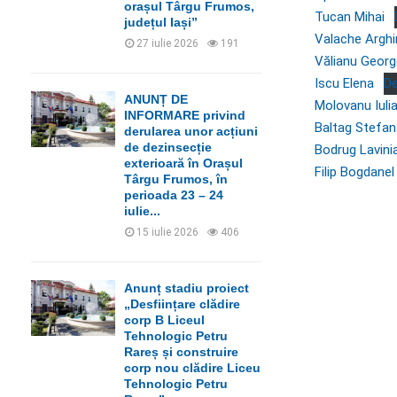
orașul Târgu Frumos,
Tucan Mihai
județul Iași”
Valache Arghir
27 iulie 2026
191
Vălianu Georg
Iscu Elena
D
ANUNȚ DE
Molovanu Iuli
INFORMARE privind
Baltag Stefan
derularea unor acțiuni
de dezinsecție
Bodrug Lavini
exterioară în Orașul
Filip Bogdane
Târgu Frumos, în
perioada 23 – 24
iulie...
15 iulie 2026
406
Anunț stadiu proiect
„Desființare clădire
corp B Liceul
Tehnologic Petru
Rareș și construire
corp nou clădire Liceu
Tehnologic Petru