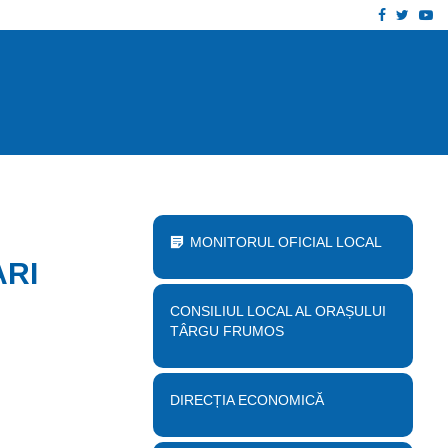
Facebook
Twitt
Yo
 proiect „Desființare clădire corp B…
Anu
MONITORUL OFICIAL LOCAL
ARI
CONSILIUL LOCAL AL ORAȘULUI
TÂRGU FRUMOS
DIRECȚIA ECONOMICĂ