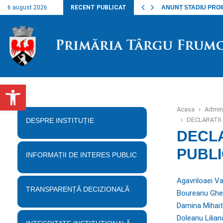
nalul lucrărilor…
6 august 2026
RECENT PUBLICAT
ANUNȚ STADIU PROIECT
Deschide bara de unelte
Acasa
Admini
DECLARATII 
DESPRE INSTITUȚIE
DECLA
PUBLI
INFORMAȚII DE INTERES PUBLIC
Agavriloaei Va
TRANSPARENȚĂ DECIZIONALĂ
Boureanu Ghe
Damina Mihai
Doleanu Lilian