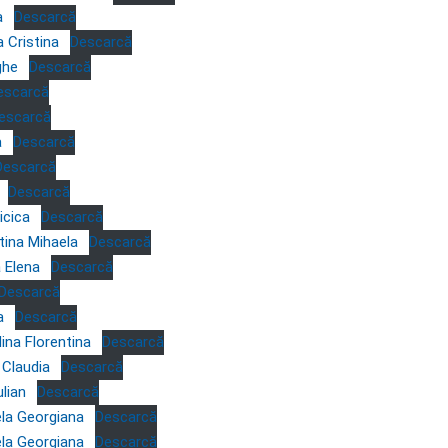
a
Descarcă
 Cristina
Descarcă
ghe
Descarcă
escarcă
escarcă
a
Descarcă
Descarcă
Descarcă
icica
Descarcă
tina Mihaela
Descarcă
a Elena
Descarcă
Descarcă
a
Descarcă
na Florentina
Descarcă
 Claudia
Descarcă
lian
Descarcă
la Georgiana
Descarcă
la Georgiana
Descarcă