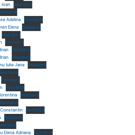
l Ioan
Descarcă
Descarcă
ea Adelina
Descarcă
men Elena
Descarcă
Descarcă
n
Descarcă
drian
Descarcă
drian
Descarcă
u Iulia Jana
Descarcă
Descarcă
Descarcă
in
Descarcă
orentina
Descarcă
Descarcă
l Constantin
Descarcă
a
Descarcă
escarcă
iu Elena Adriana
Descarcă