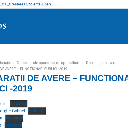
 ,,Creșterea Eficienței Energetice și…
Anunț stadiu
strație
Declarații ale aparatului de specialitate
Declarații de avere
DE AVERE – FUNCTIONARI PUBLICI -2019
RATII DE AVERE – FUNCTION
CI -2019
sile
Descarcă
orghe Gabriel
Descarcă
ta
Descarcă
a
Descarcă