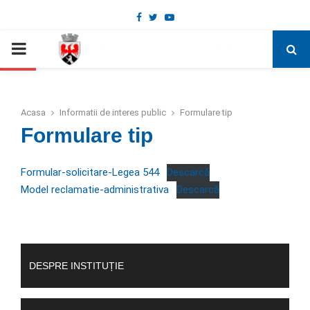
Facebook
Twitter
Youtube
Deschide bara de unelte
PRIMARY
MENU
Acasa
Informatii de interes public
Formulare tip
Formulare tip
Formular-solicitare-Legea 544
Descarcă
Model reclamatie-administrativa
Descarcă
DESPRE INSTITUȚIE