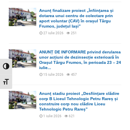
Anunț finalizare proiect „Înființarea și
dotarea unui centru de colectare prin
aport voluntar (CAV) în orașul Târgu
Frumos, județul Iași”
27 iulie 2026
251
ANUNȚ DE INFORMARE privind derularea
unor acțiuni de dezinsecție exterioară în
Orașul Târgu Frumos, în perioada 23 – 24
GLISOR NIVEL CONTRAST
iulie...
15 iulie 2026
457
GLISOR MĂRIME FONT
Anunț stadiu proiect „Desființare clădire
corp B Liceul Tehnologic Petru Rareș și
construire corp nou clădire Liceu
Tehnologic Petru Rareș”
1 iulie 2026
621