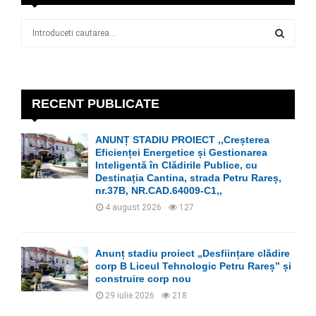
S
e
a
S
r
c
E
h
RECENT PUBLICATE
f
A
o
ANUNȚ STADIU PROIECT ,,Creșterea
r
R
Eficienței Energetice și Gestionarea
:
Inteligentă în Clădirile Publice, cu
C
Destinația Cantina, strada Petru Rareș,
nr.37B, NR.CAD.64009-C1,,
H
4 august 2026
127
Anunț stadiu proiect „Desființare clădire
corp B Liceul Tehnologic Petru Rareș” și
construire corp nou
29 iulie 2026
218