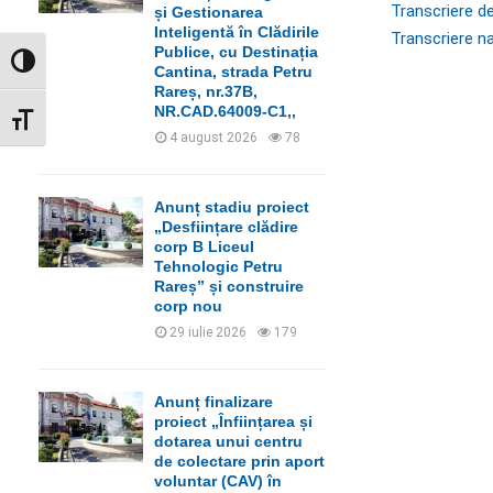
C
Transcriere de
și Gestionarea
Inteligentă în Clădirile
Transcriere na
H
Publice, cu Destinația
GLISOR NIVEL CONTRAST
Cantina, strada Petru
Rareș, nr.37B,
NR.CAD.64009-C1,,
GLISOR MĂRIME FONT
4 august 2026
78
Anunț stadiu proiect
„Desființare clădire
corp B Liceul
Tehnologic Petru
Rareș” și construire
corp nou
29 iulie 2026
179
Anunț finalizare
proiect „Înființarea și
dotarea unui centru
de colectare prin aport
voluntar (CAV) în