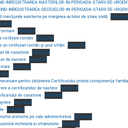
ND-INREGISTRAREA-NASTERILOR-IN-PERIOADA-STARII-DE-URGEN
IND-INREGISTRAREA-DECESELOR-IN-PERIOADA-STARII-DE-URGE
d menţiunile existente pe marginea actelor de stare civilă
Descarc
scarcă
nformare
Descarcă
re cetăţeni români
Descarcă
re un cetăţean român şi unul străin
Descarcă
cat de casatorie
Descarcă
cat de nastere
Descarcă
strare
Descarcă
carcă
ecesare pentru obţinerea Certificatului privind componenţa familia
erere a certificatelor de nastere
Descarcă
tificatului de casatorie
Descarcă
aştere
Descarcă
lie
Descarcă
nume prenume pe cale administrativa
Descarcă
satorie incheiata in strainatate
Descarcă