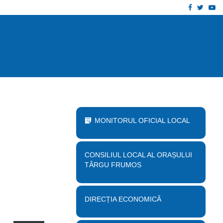
Facebook
Twitt
Yo
 proiect „Desființare clădire corp B…
Anu
MONITORUL OFICIAL LOCAL
CONSILIUL LOCAL AL ORAȘULUI
TÂRGU FRUMOS
DIRECȚIA ECONOMICĂ