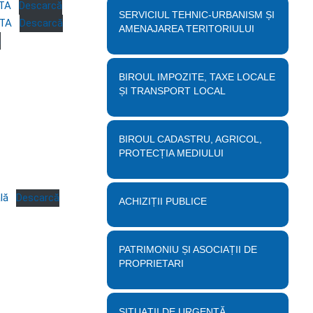
TA
Descarcă
SERVICIUL TEHNIC-URBANISM ȘI
NTA
Descarcă
AMENAJAREA TERITORIULUI
ă
BIROUL IMPOZITE, TAXE LOCALE
ȘI TRANSPORT LOCAL
BIROUL CADASTRU, AGRICOL,
PROTECȚIA MEDIULUI
lă
Descarcă
ACHIZIȚII PUBLICE
PATRIMONIU ȘI ASOCIAȚII DE
PROPRIETARI
SITUAȚII DE URGENȚĂ