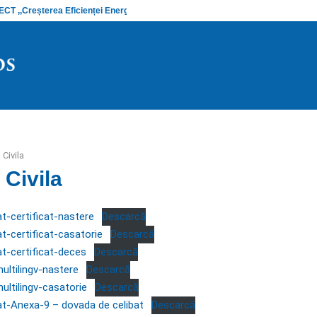
 ,,Creșterea Eficienței Energetice și…
Anunț stadiu
 Civila
 Civila
at-certificat-nastere
Descarcă
t-certificat-casatorie
Descarcă
at-certificat-deces
Descarcă
ultilingv-nastere
Descarcă
ultilingv-casatorie
Descarcă
at-Anexa-9 – dovada de celibat
Descarcă