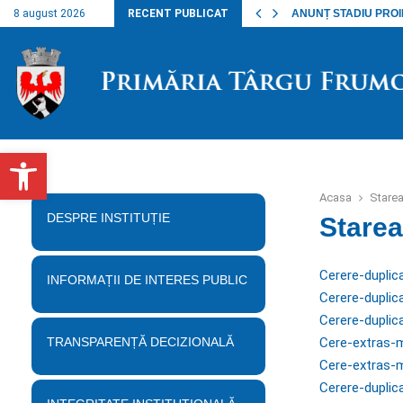
nalul lucrărilor…
8 august 2026
RECENT PUBLICAT
ANUNȚ STADIU PROIECT
Deschide bara de unelte
Acasa
Starea
DESPRE INSTITUȚIE
Starea
Cerere-duplic
INFORMAȚII DE INTERES PUBLIC
Cerere-duplica
Cerere-duplic
Cere-extras-m
TRANSPARENȚĂ DECIZIONALĂ
Cere-extras-m
Cerere-duplic