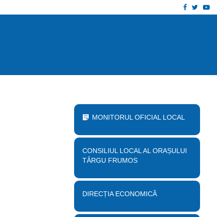
Facebook
Twitt
Yo
 proiect „Desființare clădire corp B…
Anu
MONITORUL OFICIAL LOCAL
CONSILIUL LOCAL AL ORAȘULUI
TÂRGU FRUMOS
DIRECȚIA ECONOMICĂ