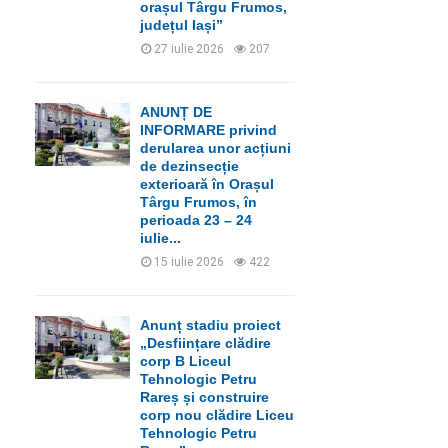
orașul Târgu Frumos,
județul Iași”
27 iulie 2026
207
ANUNȚ DE
INFORMARE privind
derularea unor acțiuni
de dezinsecție
exterioară în Orașul
Târgu Frumos, în
perioada 23 – 24
iulie...
15 iulie 2026
422
Anunț stadiu proiect
„Desființare clădire
corp B Liceul
Tehnologic Petru
Rareș și construire
corp nou clădire Liceu
Tehnologic Petru