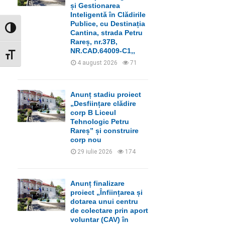
C
și Gestionarea
Inteligentă în Clădirile
H
Publice, cu Destinația
GLISOR NIVEL CONTRAST
Cantina, strada Petru
Rareș, nr.37B,
NR.CAD.64009-C1,,
GLISOR MĂRIME FONT
4 august 2026
71
Anunț stadiu proiect
„Desființare clădire
corp B Liceul
Tehnologic Petru
Rareș” și construire
corp nou
29 iulie 2026
174
Anunț finalizare
proiect „Înființarea și
dotarea unui centru
de colectare prin aport
voluntar (CAV) în