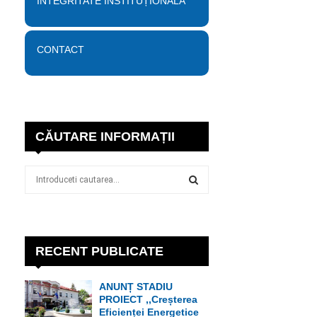
INTEGRITATE INSTITUȚIONALĂ
CONTACT
CĂUTARE INFORMAȚII
S
e
a
S
r
c
E
h
RECENT PUBLICATE
f
A
o
ANUNȚ STADIU
r
R
PROIECT ,,Creșterea
:
Eficienței Energetice