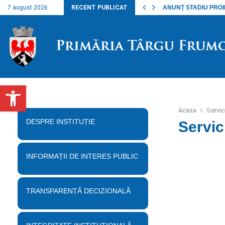
nalul lucrărilor…
7 august 2026
RECENT PUBLICAT
ANUNȚ STADIU PROIECT
Deschide bara de unelte
Acasa
Servic
DESPRE INSTITUȚIE
Servic
INFORMAȚII DE INTERES PUBLIC
TRANSPARENȚĂ DECIZIONALĂ