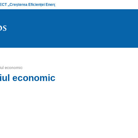
 ,,Creșterea Eficienței Energetice și…
Anunț stadiu
iul economic
iul economic