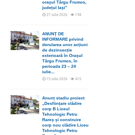
orașul Târgu Frumos,
județul Iași”
27 iulie 2026
198
ANUNȚ DE
INFORMARE privind
derularea unor acțiuni
de dezinsecție
exterioară în Orașul
Târgu Frumos, în
perioada 23 – 24
iulie...
15 iulie 2026
415
Anunț stadiu proiect
„Desființare clădire
corp B Liceul
Tehnologic Petru
Rareș și construire
corp nou clădire Liceu
Tehnologic Petru