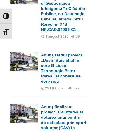
C
și Gestionarea
Inteligentă în Clădirile
H
Publice, cu Destinația
GLISOR NIVEL CONTRAST
Cantina, strada Petru
Rareș, nr.37B,
NR.CAD.64009-C1,,
GLISOR MĂRIME FONT
4 august 2026
59
Anunț stadiu proiect
„Desființare clădire
corp B Liceul
Tehnologic Petru
Rareș” și construire
corp nou
29 iulie 2026
165
Anunț finalizare
proiect „Înființarea și
dotarea unui centru
de colectare prin aport
voluntar (CAV) în