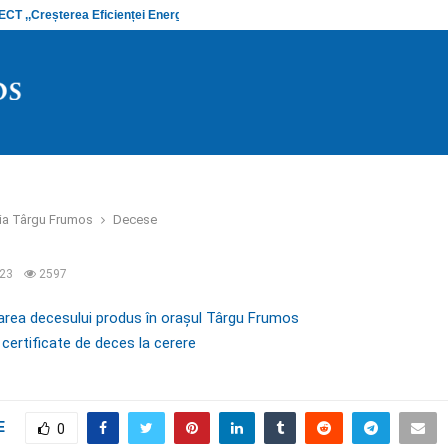
 ,,Creșterea Eficienței Energetice și…
Anunț stadiu
ria Târgu Frumos
Decese
023
2597
rarea decesului produs în orașul Târgu Frumos
 certificate de deces la cerere
E
0