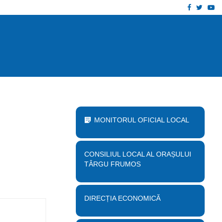
Facebook
Twitt
Yo
 proiect „Desființare clădire corp B…
Anu
MONITORUL OFICIAL LOCAL
CONSILIUL LOCAL AL ORAȘULUI
TÂRGU FRUMOS
DIRECȚIA ECONOMICĂ