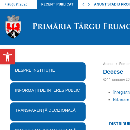
nalul lucrărilor…
7 august 2026
RECENT PUBLICAT
ANUNȚ STADIU PROIECT
Deschide bara de unelte
Acasa
Prima
DESPRE INSTITUȚIE
Decese
11 ianuarie 2
INFORMAȚII DE INTERES PUBLIC
Înregist
Eliberare
TRANSPARENȚĂ DECIZIONALĂ
DISTRIBUI