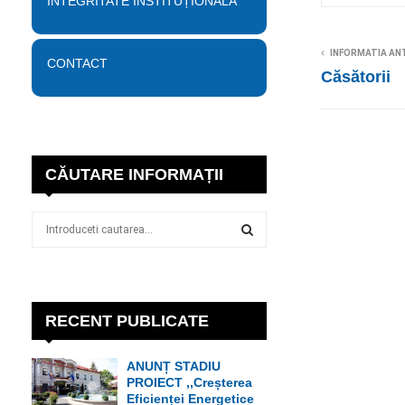
INTEGRITATE INSTITUȚIONALĂ
INFORMATIA AN
CONTACT
Căsătorii
CĂUTARE INFORMAȚII
S
e
a
S
r
c
E
h
RECENT PUBLICATE
f
A
o
ANUNȚ STADIU
r
R
PROIECT ,,Creșterea
:
Eficienței Energetice