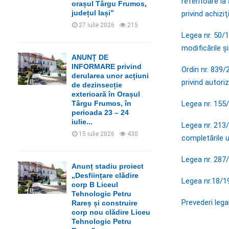
referitoare la
orașul Târgu Frumos,
județul Iași”
privind achiziţ
27 iulie 2026
215
Legea nr. 50/1
modificările și
ANUNȚ DE
INFORMARE privind
Ordin nr. 839
derularea unor acțiuni
privind autoriz
de dezinsecție
exterioară în Orașul
Legea nr. 155/
Târgu Frumos, în
perioada 23 – 24
iulie...
Legea nr. 213/
15 iulie 2026
430
completările u
Legea nr. 287/
Anunț stadiu proiect
„Desființare clădire
Legea nr.18/19
corp B Liceul
Tehnologic Petru
Prevederi lega
Rareș și construire
corp nou clădire Liceu
Tehnologic Petru