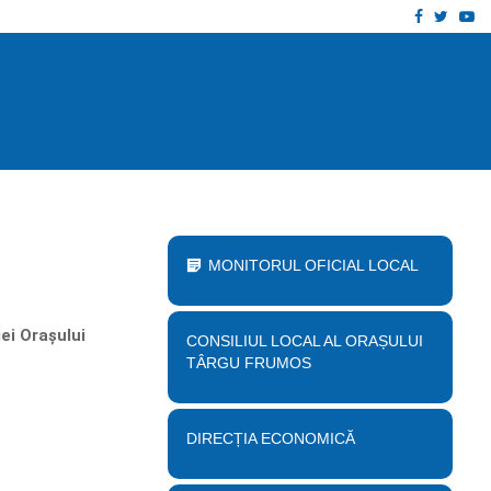
Facebook
Twitt
Yo
 proiect „Desființare clădire corp B…
Anu
MONITORUL OFICIAL LOCAL
ei Orașului
CONSILIUL LOCAL AL ORAȘULUI
TÂRGU FRUMOS
DIRECȚIA ECONOMICĂ