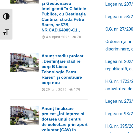
C
și Gestionarea
Legea nr. 207/
Inteligentă în Clădirile
H
Publice, cu Destinația
Legea nr. 53/2
GLISOR NIVEL CONTRAST
Cantina, strada Petru
Rareș, nr.37B,
O.G. nr. 27/200
NR.CAD.64009-C1,,
GLISOR MĂRIME FONT
4 august 2026
78
Ordonanţa nr.
discriminare, 
Anunț stadiu proiect
Legea nr. 202/
„Desființare clădire
corp B Liceul
republicată, c
Tehnologic Petru
Rareș” și construire
H.G. nr. 1723
corp nou
activitatea de 
29 iulie 2026
179
Legea nr. 273/
Anunț finalizare
Legea nr. 98/20
proiect „Înființarea și
dotarea unui centru
de colectare prin aport
H.G. nr. 395/
voluntar (CAV) în