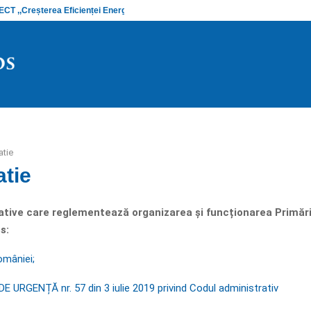
 ,,Creșterea Eficienței Energetice și…
Anunț stadiu
atie
atie
tive care reglementează organizarea și funcționarea Primări
s:
omâniei;
URGENȚĂ nr. 57 din 3 iulie 2019 privind Codul administrativ