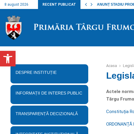
nalul lucrărilor…
8 august 2026
RECENT PUBLICAT
ANUNȚ STADIU PROIECT
Deschide bara de unelte
Acasa
Legisl
DESPRE INSTITUȚIE
Legisl
Actele norma
INFORMAȚII DE INTERES PUBLIC
Târgu Frumo
Constituția R
TRANSPARENȚĂ DECIZIONALĂ
ORDONANȚĂ DE 