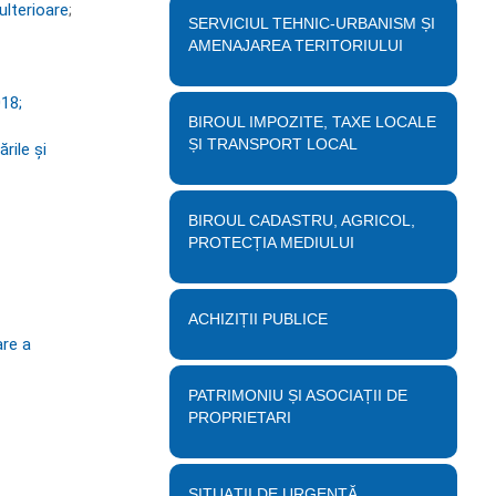
ulterioare
;
SERVICIUL TEHNIC-URBANISM ȘI
AMENAJAREA TERITORIULUI
018;
BIROUL IMPOZITE, TAXE LOCALE
ȘI TRANSPORT LOCAL
rile și
BIROUL CADASTRU, AGRICOL,
PROTECȚIA MEDIULUI
ACHIZIȚII PUBLICE
are a
PATRIMONIU ȘI ASOCIAȚII DE
PROPRIETARI
SITUAȚII DE URGENȚĂ