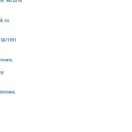
 nr. 98/2016
ă, cu
. 50/1991
rioare;
și
terioare;