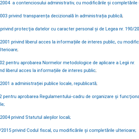
2004 a contenciosului administrativ, cu modificările și completările 
003 privind transparența decizională în administrația publică
;
rivind protecţia datelor cu caracter personal şi de Legea nr. 190/2
2001 privind liberul acces la informațiile de interes public, cu modifică
lterioare
;
002 pentru aprobarea Normelor metodologice de aplicare a Legii nr.
nd liberul acces la informațiile de interes public
;
2001 a administrației publice locale, republicată
;
02 pentru aprobarea Regulamentului-cadru de organizare şi funcţion
le;
004 privind Statutul aleşilor locali;
2015 privind Codul fiscal, cu modificările şi completările ulterioare;