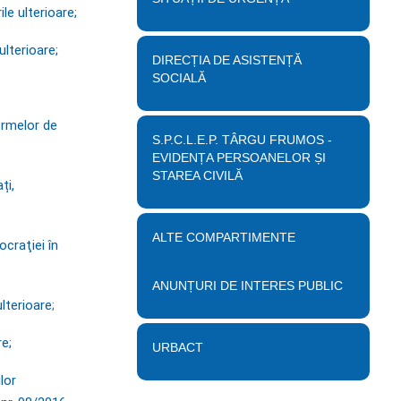
le ulterioare;
ulterioare;
DIRECȚIA DE ASISTENȚĂ
SOCIALĂ
ormelor de
S.P.C.L.E.P. TÂRGU FRUMOS -
EVIDENȚA PERSOANELOR ȘI
STAREA CIVILĂ
ți,
ALTE COMPARTIMENTE
craţiei în
ANUNȚURI DE INTERES PUBLIC
ulterioare
;
re;
URBACT
lor