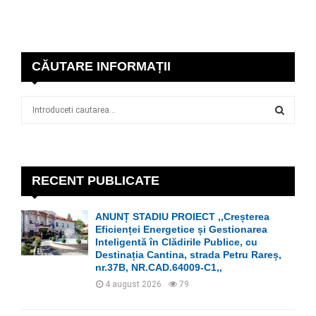
CĂUTARE INFORMAȚII
S
e
a
S
r
c
E
h
RECENT PUBLICATE
f
A
o
ANUNȚ STADIU PROIECT ,,Creșterea
r
R
Eficienței Energetice și Gestionarea
:
Inteligentă în Clădirile Publice, cu
C
Destinația Cantina, strada Petru Rareș,
nr.37B, NR.CAD.64009-C1,,
H
4 august 2026
79