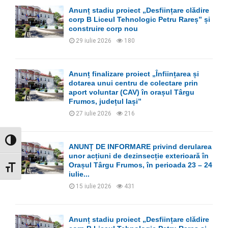
Anunț stadiu proiect „Desființare clădire
corp B Liceul Tehnologic Petru Rareș” și
construire corp nou
29 iulie 2026
180
Anunț finalizare proiect „Înființarea și
dotarea unui centru de colectare prin
aport voluntar (CAV) în orașul Târgu
Frumos, județul Iași”
27 iulie 2026
216
GLISOR NIVEL CONTRAST
ANUNȚ DE INFORMARE privind derularea
unor acțiuni de dezinsecție exterioară în
Orașul Târgu Frumos, în perioada 23 – 24
GLISOR MĂRIME FONT
iulie...
15 iulie 2026
431
Anunț stadiu proiect „Desființare clădire