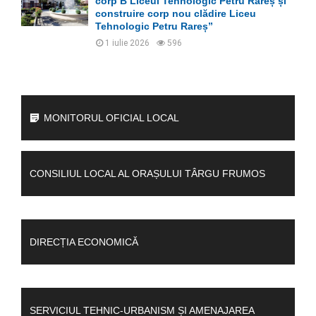
corp B Liceul Tehnologic Petru Rareș și
construire corp nou clădire Liceu
Tehnologic Petru Rareș”
1 iulie 2026
596
MONITORUL OFICIAL LOCAL
CONSILIUL LOCAL AL ORAȘULUI TÂRGU FRUMOS
DIRECȚIA ECONOMICĂ
SERVICIUL TEHNIC-URBANISM ȘI AMENAJAREA