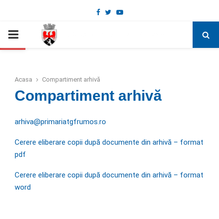
Facebook
Twitter
Youtube
Deschide bara de unelte
PRIMARY
MENU
Acasa
Compartiment arhivă
Compartiment arhivă
arhiva@primariatgfrumos.ro
Cerere eliberare copii după documente din arhivă – format
pdf
Cerere eliberare copii după documente din arhivă – format
word