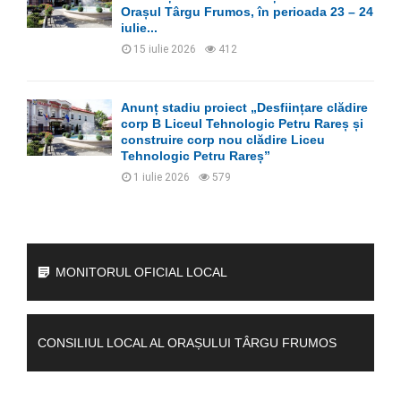
Orașul Târgu Frumos, în perioada 23 – 24
iulie...
15 iulie 2026
412
Anunț stadiu proiect „Desființare clădire
corp B Liceul Tehnologic Petru Rareș și
construire corp nou clădire Liceu
Tehnologic Petru Rareș”
1 iulie 2026
579
MONITORUL OFICIAL LOCAL
CONSILIUL LOCAL AL ORAȘULUI TÂRGU FRUMOS