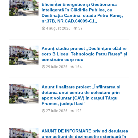
r
R
Eficienței Energetice și Gestionarea
:
Inteligentă în Clădirile Publice, cu
C
Destinația Cantina, strada Petru Rareș,
nr.37B, NR.CAD.64009-C1,,
H
4 august 2026
59
Anunț stadiu proiect „Desființare clădire
corp B Liceul Tehnologic Petru Rareș” și
construire corp nou
29 iulie 2026
164
Anunț finalizare proiect „Înființarea și
dotarea unui centru de colectare prin
aport voluntar (CAV) în orașul Târgu
Frumos, județul Iași”
27 iulie 2026
198
ANUNȚ DE INFORMARE privind derularea
unor acțiuni de dezinsecție exterioară în