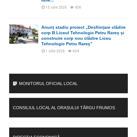
15 iulie 2026
438
Anunț stadiu proiect „Desființare clădire
corp B Liceul Tehnologic Petru Rareș și
construire corp nou clădire Liceu
Tehnologic Petru Rareș”
1 iulie 2026
604
MONITORUL OFICIAL LOCAL
CONSILIUL LOCAL AL ORAȘULUI TÂRGU FRUMOS