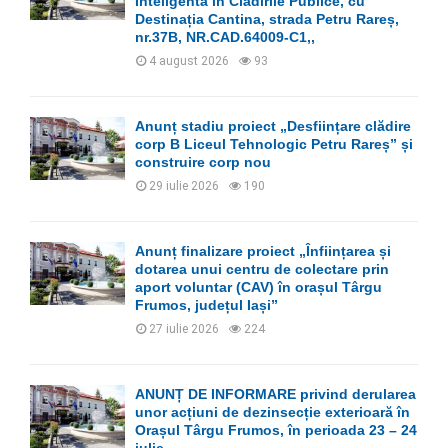
Inteligentă în Clădirile Publice, cu
C
Destinația Cantina, strada Petru Rareș,
nr.37B, NR.CAD.64009-C1,,
H
4 august 2026
93
Anunț stadiu proiect „Desființare clădire
corp B Liceul Tehnologic Petru Rareș” și
construire corp nou
29 iulie 2026
190
Anunț finalizare proiect „Înființarea și
dotarea unui centru de colectare prin
aport voluntar (CAV) în orașul Târgu
Frumos, județul Iași”
27 iulie 2026
224
ANUNȚ DE INFORMARE privind derularea
unor acțiuni de dezinsecție exterioară în
Orașul Târgu Frumos, în perioada 23 – 24
iulie...