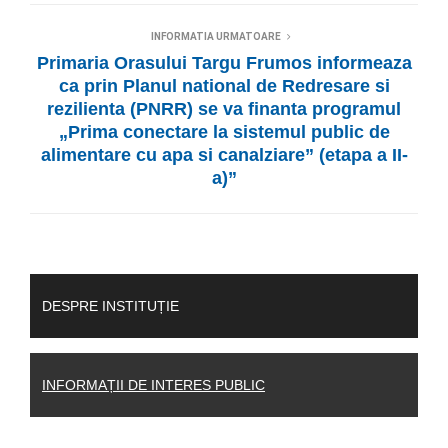
INFORMATIA URMATOARE
Primaria Orasului Targu Frumos informeaza
ca prin Planul national de Redresare si
rezilienta (PNRR) se va finanta programul
„Prima conectare la sistemul public de
alimentare cu apa si canalziare” (etapa a II-
a)”
DESPRE INSTITUȚIE
INFORMAȚII DE INTERES PUBLIC