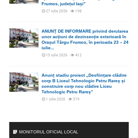
Frumos, județul Iași”
27 iulie 2026
198
ANUNȚ DE INFORMARE privind derularea
unor acțiuni de dezinsecție exterioară în
Orașul Târgu Frumos, în perioada 23 – 24
iulie...
15 iulie 2026
412
Anunț stadiu proiect „Desființare clădire
corp B Liceul Tehnologic Petru Rareș și
construire corp nou clădire Liceu
Tehnologic Petru Rareș”
1 iulie 2026
579
MONITORUL OFICIAL LOCAL