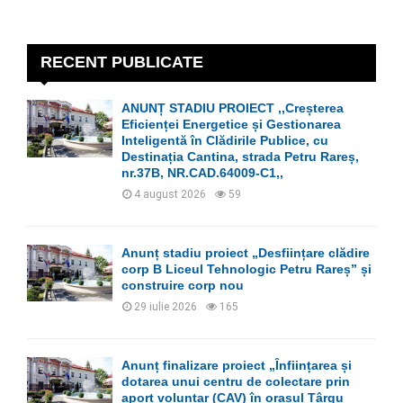
a
S
r
c
E
h
RECENT PUBLICATE
f
A
o
ANUNȚ STADIU PROIECT ,,Creșterea
r
R
Eficienței Energetice și Gestionarea
:
Inteligentă în Clădirile Publice, cu
C
Destinația Cantina, strada Petru Rareș,
nr.37B, NR.CAD.64009-C1,,
H
4 august 2026
59
Anunț stadiu proiect „Desființare clădire
corp B Liceul Tehnologic Petru Rareș” și
construire corp nou
29 iulie 2026
165
Anunț finalizare proiect „Înființarea și
dotarea unui centru de colectare prin
aport voluntar (CAV) în orașul Târgu