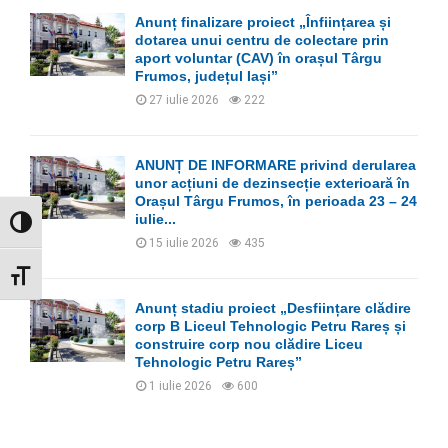
Anunț finalizare proiect „Înființarea și
dotarea unui centru de colectare prin
aport voluntar (CAV) în orașul Târgu
Frumos, județul Iași”
27 iulie 2026
222
ANUNȚ DE INFORMARE privind derularea
unor acțiuni de dezinsecție exterioară în
Orașul Târgu Frumos, în perioada 23 – 24
iulie...
GLISOR NIVEL CONTRAST
15 iulie 2026
435
GLISOR MĂRIME FONT
Anunț stadiu proiect „Desființare clădire
corp B Liceul Tehnologic Petru Rareș și
construire corp nou clădire Liceu
Tehnologic Petru Rareș”
1 iulie 2026
600