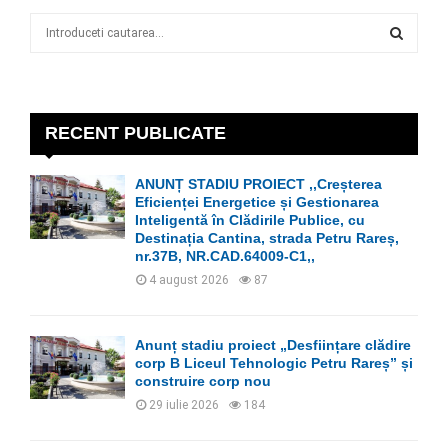
S
e
a
S
r
c
E
h
RECENT PUBLICATE
f
A
o
ANUNȚ STADIU PROIECT ,,Creșterea
r
R
Eficienței Energetice și Gestionarea
:
Inteligentă în Clădirile Publice, cu
C
Destinația Cantina, strada Petru Rareș,
nr.37B, NR.CAD.64009-C1,,
H
4 august 2026
87
Anunț stadiu proiect „Desființare clădire
corp B Liceul Tehnologic Petru Rareș” și
construire corp nou
29 iulie 2026
184