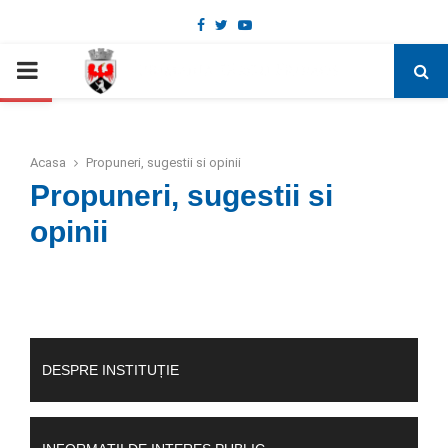
Facebook
Twitter
Youtube
Deschide bara de unelte
PRIMARY
MENU
Acasa
Propuneri, sugestii si opinii
Propuneri, sugestii si
opinii
DESPRE INSTITUȚIE