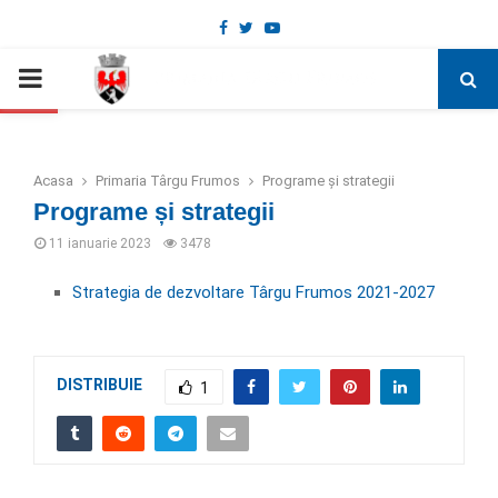
Facebook
Twitter
Youtube
Deschide bara de unelte
PRIMARY
MENU
Acasa
Primaria Târgu Frumos
Programe și strategii
Programe și strategii
11 ianuarie 2023
3478
Strategia de dezvoltare Târgu Frumos 2021-2027
DISTRIBUIE
1