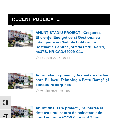
a
S
r
c
E
h
RECENT PUBLICATE
f
A
o
ANUNȚ STADIU PROIECT ,,Creșterea
r
R
Eficienței Energetice și Gestionarea
:
Inteligentă în Clădirile Publice, cu
C
Destinația Cantina, strada Petru Rareș,
nr.37B, NR.CAD.64009-C1,,
H
4 august 2026
88
Anunț stadiu proiect „Desființare clădire
corp B Liceul Tehnologic Petru Rareș” și
construire corp nou
29 iulie 2026
185
GLISOR NIVEL CONTRAST
Anunț finalizare proiect „Înființarea și
dotarea unui centru de colectare prin
GLISOR MĂRIME FONT
aport voluntar (CAV) în orașul Târgu