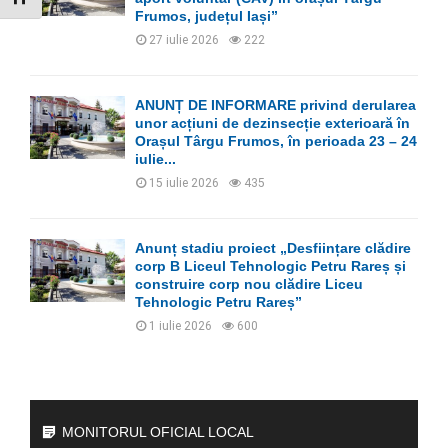
Frumos, județul Iași”
27 iulie 2026
222
ANUNȚ DE INFORMARE privind derularea
unor acțiuni de dezinsecție exterioară în
Orașul Târgu Frumos, în perioada 23 – 24
iulie...
15 iulie 2026
435
Anunț stadiu proiect „Desființare clădire
corp B Liceul Tehnologic Petru Rareș și
construire corp nou clădire Liceu
Tehnologic Petru Rareș”
1 iulie 2026
600
MONITORUL OFICIAL LOCAL