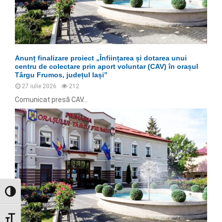
Anunț finalizare proiect „Înființarea și dotarea unui
centru de colectare prin aport voluntar (CAV) în orașul
Târgu Frumos, județul Iași”
27 iulie 2026
212
Comunicat presă CAV...
GLISOR NIVEL CONTRAST
GLISOR MĂRIME FONT