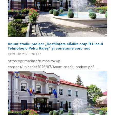
Anunț stadiu proiect „Desființare clădire corp B Liceul
Tehnologic Petru Rareș” și construire corp nou
29 iulie 2026
177
https://primariatgfrumos.ro/wp-
content/uploads/2026/07/Anunt-stadiu-proiect.pdf ...