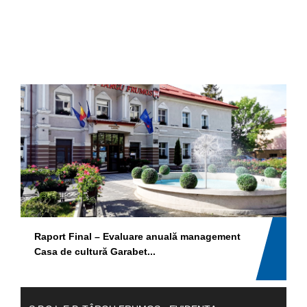
Raport Final – Evaluare anuală management
M
Casa de cultură Garabet...
S