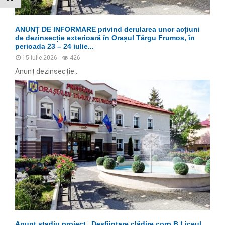
ANUNȚ DE INFORMARE privind derularea unor acțiuni
de dezinsecție exterioară în Orașul Târgu Frumos, în
perioada 23 – 24 iulie...
15 iulie 2026
426
Anunț dezinsecție...
Anunț stadiu proiect „Desființare clădire corp B Liceul