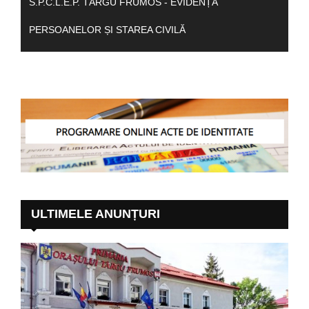
S.P.C.L.E.P. TÂRGU FRUMOS - EVIDENȚA
PERSOANELOR ȘI STAREA CIVILĂ
ULTIMELE ANUNȚURI