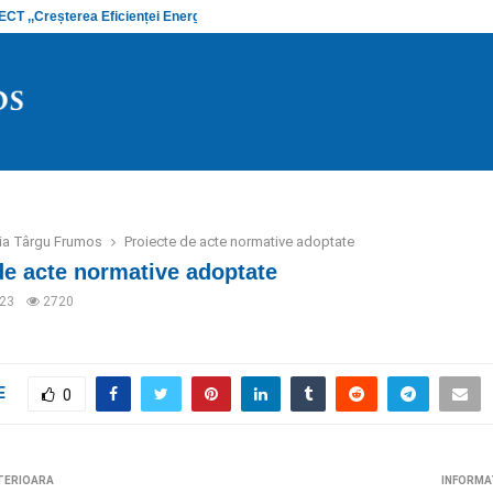
 ,,Creșterea Eficienței Energetice și…
Anunț stadiu
ria Târgu Frumos
Proiecte de acte normative adoptate
de acte normative adoptate
023
2720
E
0
TERIOARA
INFORMA