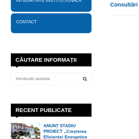
INTEGRITATE INSTITUȚIONALĂ
Consultări
CONTACT
CĂUTARE INFORMAȚII
S
e
a
S
r
c
E
h
RECENT PUBLICATE
f
A
o
ANUNȚ STADIU
r
R
PROIECT ,,Creșterea
:
Eficienței Energetice