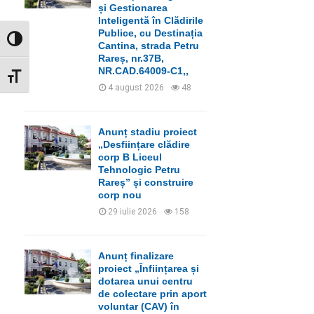
C
și Gestionarea
Inteligentă în Clădirile
H
Publice, cu Destinația
GLISOR NIVEL CONTRAST
Cantina, strada Petru
Rareș, nr.37B,
NR.CAD.64009-C1,,
GLISOR MĂRIME FONT
4 august 2026
48
Anunț stadiu proiect
„Desființare clădire
corp B Liceul
Tehnologic Petru
Rareș” și construire
corp nou
29 iulie 2026
158
Anunț finalizare
proiect „Înființarea și
dotarea unui centru
de colectare prin aport
voluntar (CAV) în