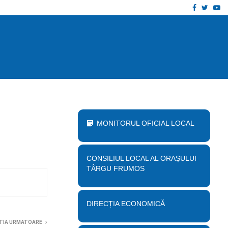
Facebook
Twitt
Yo
 proiect „Desființare clădire corp B…
Anu
MONITORUL OFICIAL LOCAL
CONSILIUL LOCAL AL ORAȘULUI
TÂRGU FRUMOS
DIRECȚIA ECONOMICĂ
TIA URMATOARE