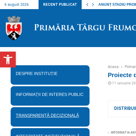
nalul lucrărilor…
6 august 2026
RECENT PUBLICAT
ANUNȚ STADIU PROIECT
Deschide bara de unelte
Acasa
Prima
DESPRE INSTITUȚIE
Proiecte 
11 ianuarie 2
INFORMAȚII DE INTERES PUBLIC
DISTRIBUI
TRANSPARENȚĂ DECIZIONALĂ
INFORMATIA AN