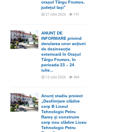
orașul Târgu Frumos,
județul Iași”
27 iulie 2026
191
ANUNȚ DE
INFORMARE privind
derularea unor acțiuni
de dezinsecție
exterioară în Orașul
Târgu Frumos, în
perioada 23 – 24
iulie...
15 iulie 2026
406
Anunț stadiu proiect
„Desființare clădire
corp B Liceul
Tehnologic Petru
Rareș și construire
corp nou clădire Liceu
Tehnologic Petru