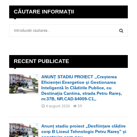
CĂUTARE INFORMAȚII
S
e
a
S
r
c
E
h
RECENT PUBLICATE
f
A
o
ANUNȚ STADIU PROIECT ,,Creșterea
r
R
Eficienței Energetice și Gestionarea
:
Inteligentă în Clădirile Publice, cu
C
Destinația Cantina, strada Petru Rareș,
nr.37B, NR.CAD.64009-C1,,
H
4 august 2026
59
Anunț stadiu proiect „Desființare clădire
corp B Liceul Tehnologic Petru Rareș” și