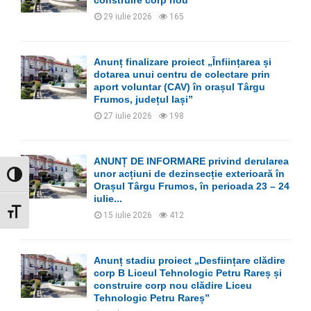
construire corp nou
29 iulie 2026
165
Anunț finalizare proiect „Înființarea și
dotarea unui centru de colectare prin
aport voluntar (CAV) în orașul Târgu
Frumos, județul Iași”
27 iulie 2026
198
ANUNȚ DE INFORMARE privind derularea
unor acțiuni de dezinsecție exterioară în
GLISOR NIVEL CONTRAST
Orașul Târgu Frumos, în perioada 23 – 24
iulie...
GLISOR MĂRIME FONT
15 iulie 2026
412
Anunț stadiu proiect „Desființare clădire
corp B Liceul Tehnologic Petru Rareș și
construire corp nou clădire Liceu
Tehnologic Petru Rareș”