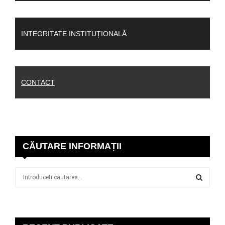
INTEGRITATE INSTITUȚIONALĂ
CONTACT
CĂUTARE INFORMAȚII
S
e
a
S
r
c
E