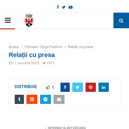
Facebook
Twitter
Youtube
Deschide bara de unelte
PRIMARY
MENU
Acasa
Primaria Târgu Frumos
Relații cu presa
Relații cu presa
11 ianuarie 2023
2811
DISTRIBUIE
1
INFORMATIA ANTERIOARA