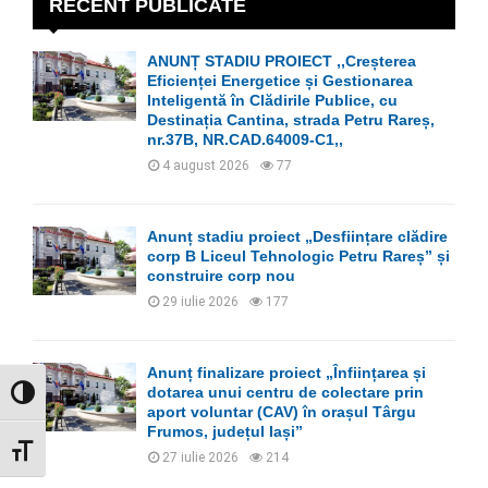
h
RECENT PUBLICATE
f
A
o
ANUNȚ STADIU PROIECT ,,Creșterea
r
R
Eficienței Energetice și Gestionarea
:
Inteligentă în Clădirile Publice, cu
C
Destinația Cantina, strada Petru Rareș,
nr.37B, NR.CAD.64009-C1,,
H
4 august 2026
77
Anunț stadiu proiect „Desființare clădire
corp B Liceul Tehnologic Petru Rareș” și
construire corp nou
29 iulie 2026
177
Anunț finalizare proiect „Înființarea și
dotarea unui centru de colectare prin
GLISOR NIVEL CONTRAST
aport voluntar (CAV) în orașul Târgu
Frumos, județul Iași”
GLISOR MĂRIME FONT
27 iulie 2026
214