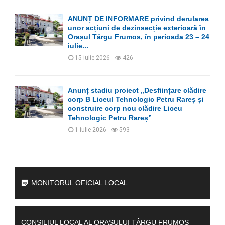
ANUNȚ DE INFORMARE privind derularea
unor acțiuni de dezinsecție exterioară în
Orașul Târgu Frumos, în perioada 23 – 24
iulie...
15 iulie 2026
426
Anunț stadiu proiect „Desființare clădire
corp B Liceul Tehnologic Petru Rareș și
construire corp nou clădire Liceu
Tehnologic Petru Rareș”
1 iulie 2026
593
MONITORUL OFICIAL LOCAL
CONSILIUL LOCAL AL ORAȘULUI TÂRGU FRUMOS