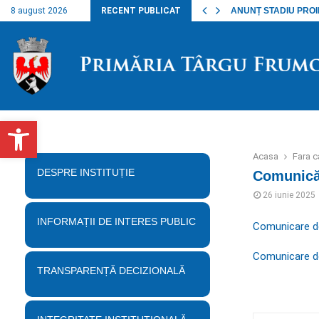
nalul lucrărilor…
8 august 2026
RECENT PUBLICAT
ANUNȚ STADIU PROIECT
Deschide bara de unelte
Acasa
Fara c
DESPRE INSTITUȚIE
Comunicăr
26 iunie 2025
INFORMAȚII DE INTERES PUBLIC
Comunicare de
Comunicare de
TRANSPARENȚĂ DECIZIONALĂ