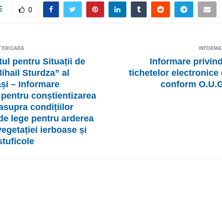
E
0
TERIOARA
INFORMA
ul pentru Situații de
Informare privin
ihail Sturdza” al
tichetelor electronice
ași – Informare
conform O.U.G.
 pentru conștientizarea
asupra condițiilor
de lege pentru arderea
 vegetației ierboase și
stuficole