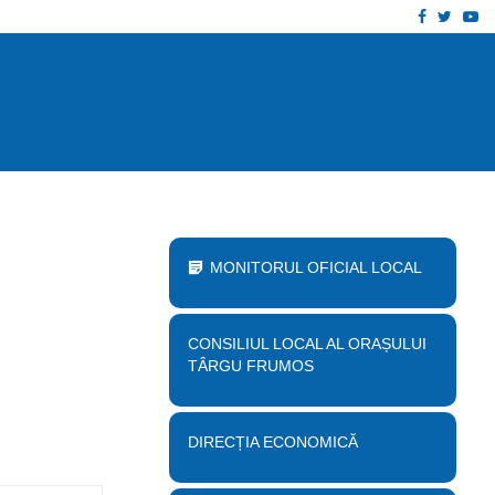
Facebook
Twitt
Yo
 proiect „Desființare clădire corp B…
Anu
MONITORUL OFICIAL LOCAL
CONSILIUL LOCAL AL ORAȘULUI
TÂRGU FRUMOS
DIRECȚIA ECONOMICĂ