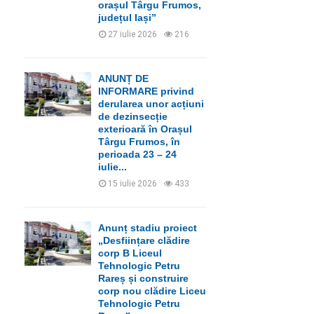
orașul Târgu Frumos,
județul Iași”
27 iulie 2026
216
ANUNȚ DE
INFORMARE privind
derularea unor acțiuni
de dezinsecție
exterioară în Orașul
Târgu Frumos, în
perioada 23 – 24
iulie...
15 iulie 2026
433
Anunț stadiu proiect
„Desființare clădire
corp B Liceul
Tehnologic Petru
Rareș și construire
corp nou clădire Liceu
Tehnologic Petru