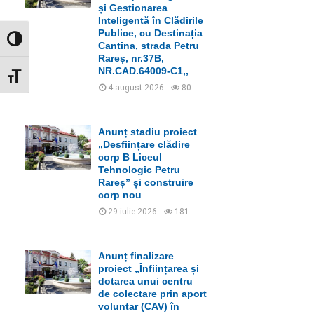
C
și Gestionarea
Inteligentă în Clădirile
H
Publice, cu Destinația
GLISOR NIVEL CONTRAST
Cantina, strada Petru
Rareș, nr.37B,
NR.CAD.64009-C1,,
GLISOR MĂRIME FONT
4 august 2026
80
Anunț stadiu proiect
„Desființare clădire
corp B Liceul
Tehnologic Petru
Rareș” și construire
corp nou
29 iulie 2026
181
Anunț finalizare
proiect „Înființarea și
dotarea unui centru
de colectare prin aport
voluntar (CAV) în