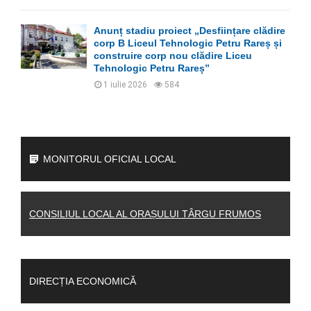
Anunț stadiu proiect „Desființare clădire
corp B Liceul Tehnologic Petru Rareș și
construire corp nou clădire Liceu
Tehnologic Petru Rareș”
1 iulie 2026
584
MONITORUL OFICIAL LOCAL
CONSILIUL LOCAL AL ORAȘULUI TÂRGU FRUMOS
DIRECȚIA ECONOMICĂ