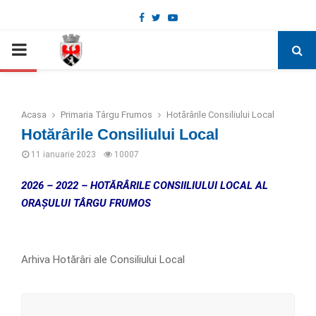
Facebook
Twitter
Youtube
Deschide bara de unelte
PRIMARY
MENU
Acasa
Primaria Târgu Frumos
Hotărârile Consiliului Local
Hotărârile Consiliului Local
11 ianuarie 2023
10007
2026 – 2022 – HOTĂRÂRILE CONSIILIULUI LOCAL AL
ORAȘULUI TÂRGU FRUMOS
Arhiva Hotărâri ale Consiliului Local