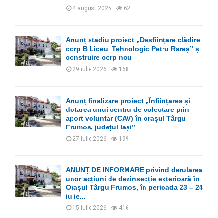
H
4 august 2026
62
Anunț stadiu proiect „Desființare clădire
corp B Liceul Tehnologic Petru Rareș” și
construire corp nou
29 iulie 2026
168
Anunț finalizare proiect „Înființarea și
dotarea unui centru de colectare prin
aport voluntar (CAV) în orașul Târgu
Frumos, județul Iași”
27 iulie 2026
199
ANUNȚ DE INFORMARE privind derularea
unor acțiuni de dezinsecție exterioară în
Orașul Târgu Frumos, în perioada 23 – 24
iulie...
15 iulie 2026
416