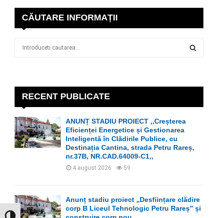
CĂUTARE INFORMAȚII
S
e
a
S
r
c
E
h
RECENT PUBLICATE
f
A
o
ANUNȚ STADIU PROIECT ,,Creșterea
r
R
Eficienței Energetice și Gestionarea
:
Inteligentă în Clădirile Publice, cu
C
Destinația Cantina, strada Petru Rareș,
nr.37B, NR.CAD.64009-C1,,
H
4 august 2026
59
Anunț stadiu proiect „Desființare clădire
corp B Liceul Tehnologic Petru Rareș” și
construire corp nou
GLISOR NIVEL CONTRAST