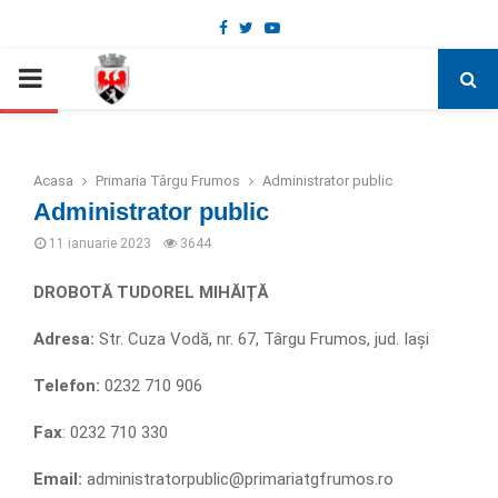
Facebook
Twitter
Youtube
Deschide bara de unelte
PRIMARY
MENU
Acasa
Primaria Târgu Frumos
Administrator public
Administrator public
11 ianuarie 2023
3644
DROBOTĂ TUDOREL MIHĂIȚĂ
Adresa:
Str. Cuza Vodă, nr. 67, Târgu Frumos, jud. Iași
Telefon:
0232 710 906
Fax
: 0232 710 330
Email:
administratorpublic@primariatgfrumos.ro