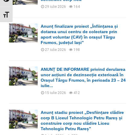
29 iulie 2026
164
GLISOR MĂRIME FONT
Anunț finalizare proiect „Înființarea și
dotarea unui centru de colectare prin
aport voluntar (CAV) în orașul Târgu
Frumos, județul Iași”
27 iulie 2026
198
ANUNȚ DE INFORMARE privind derularea
unor acțiuni de dezinsecție exterioară în
Orașul Târgu Frumos, în perioada 23 – 24
iulie...
15 iulie 2026
412
Anunț stadiu proiect „Desființare clădire
corp B Liceul Tehnologic Petru Rareș și
construire corp nou clădire Liceu
Tehnologic Petru Rareș”