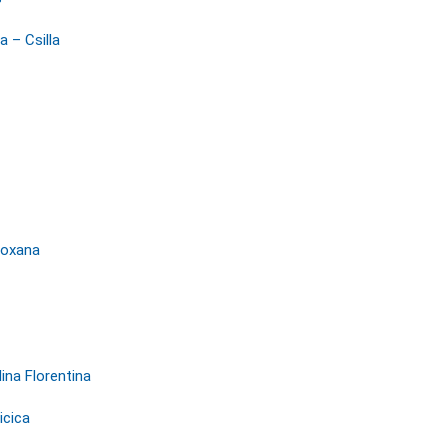
a – Csilla
 Roxana
na Florentina
icica