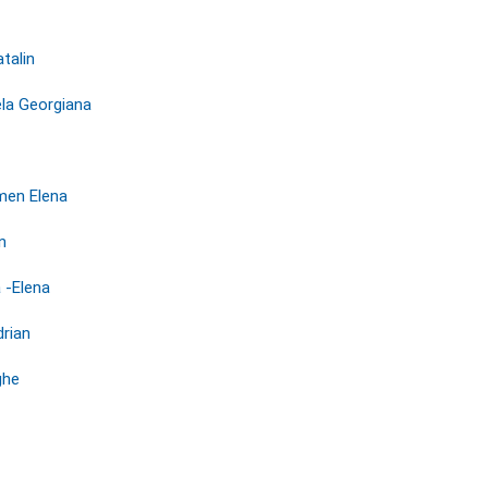
talin
la Georgiana
men Elena
n
a -Elena
drian
ghe