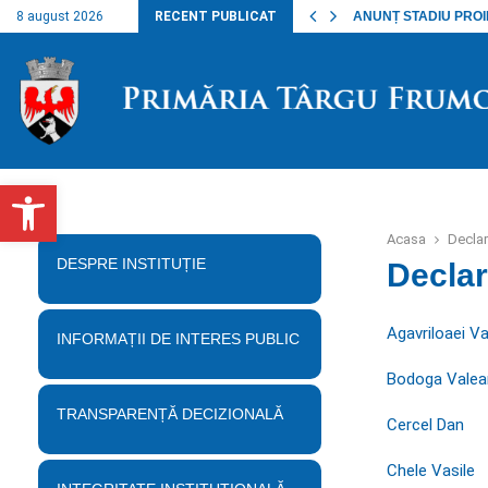
nalul lucrărilor…
8 august 2026
RECENT PUBLICAT
ANUNȚ STADIU PROIECT
Deschide bara de unelte
Acasa
Declar
DESPRE INSTITUȚIE
Declar
Agavriloaei Va
INFORMAȚII DE INTERES PUBLIC
Bodoga Valean
TRANSPARENȚĂ DECIZIONALĂ
Cercel Dan
Chele Vasile