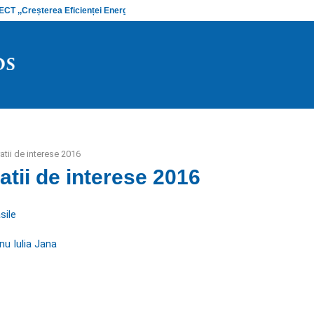
 ,,Creșterea Eficienței Energetice și…
Anunț stadiu
atii de interese 2016
atii de interese 2016
sile
u Iulia Jana