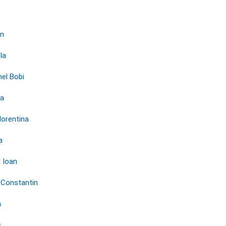
in
la
el Bobi
ta
orentina
a
l Ioan
l Constantin
a
s