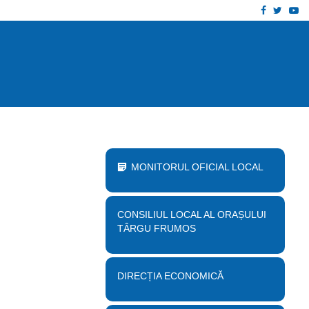
Facebook
Twitt
Yo
 proiect „Desființare clădire corp B…
Anu
MONITORUL OFICIAL LOCAL
CONSILIUL LOCAL AL ORAȘULUI
TÂRGU FRUMOS
DIRECȚIA ECONOMICĂ