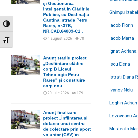
C
și Gestionarea
Inteligentă în Clădirile
Ghimpu Izabel
H
Publice, cu Destinația
Cantina, strada Petru
GLISOR NIVEL CONTRAST
Iacob Florin
Rareș, nr.37B,
NR.CAD.64009-C1,,
Iacob Marta
4 august 2026
78
GLISOR MĂRIME FONT
Ignat Adriana
Anunț stadiu proiect
„Desființare clădire
Iscu Elena
corp B Liceul
Tehnologic Petru
Istrati Diana
Rareș” și construire
corp nou
Ivanov Nelu
29 iulie 2026
179
Loghin Adrian
Anunț finalizare
Lozoveanu Adi
proiect „Înființarea și
dotarea unui centru
Musteata Mar
de colectare prin aport
voluntar (CAV) în