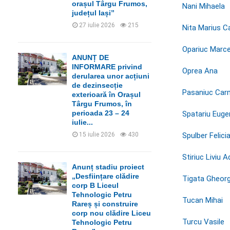
orașul Târgu Frumos,
Nani Mihaela
județul Iași”
27 iulie 2026
215
Nita Marius Ca
Opariuc Marce
ANUNȚ DE
INFORMARE privind
Oprea Ana
derularea unor acțiuni
de dezinsecție
Pasaniuc Car
exterioară în Orașul
Târgu Frumos, în
perioada 23 – 24
Spatariu Euge
iulie...
Spulber Felici
15 iulie 2026
430
Stiriuc Liviu A
Anunț stadiu proiect
„Desființare clădire
Tigata Gheor
corp B Liceul
Tehnologic Petru
Tucan Mihai
Rareș și construire
corp nou clădire Liceu
Turcu Vasile
Tehnologic Petru