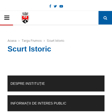
Facebook
Twitter
Youtube
Deschide bara de unelte
PRIMARY
MENU
Acasa
Targu Frumos
Scurt Istoric
Scurt Istoric
DESPRE INSTITUȚIE
INFORMAȚII DE INTERES PUBLIC