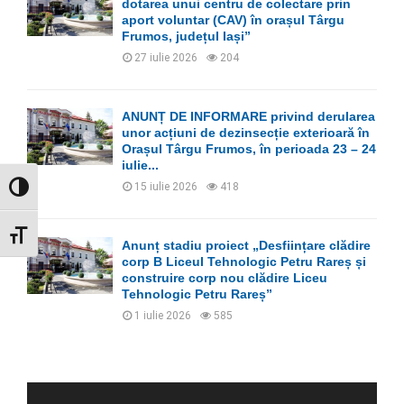
dotarea unui centru de colectare prin
aport voluntar (CAV) în orașul Târgu
Frumos, județul Iași”
27 iulie 2026
204
ANUNȚ DE INFORMARE privind derularea
unor acțiuni de dezinsecție exterioară în
Orașul Târgu Frumos, în perioada 23 – 24
iulie...
15 iulie 2026
418
GLISOR NIVEL CONTRAST
GLISOR MĂRIME FONT
Anunț stadiu proiect „Desființare clădire
corp B Liceul Tehnologic Petru Rareș și
construire corp nou clădire Liceu
Tehnologic Petru Rareș”
1 iulie 2026
585