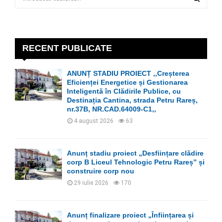
e
a
S
r
c
E
h
RECENT PUBLICATE
f
A
o
ANUNȚ STADIU PROIECT ,,Creșterea
r
R
Eficienței Energetice și Gestionarea
:
Inteligentă în Clădirile Publice, cu
C
Destinația Cantina, strada Petru Rareș,
nr.37B, NR.CAD.64009-C1,,
H
4 august 2026
63
Anunț stadiu proiect „Desființare clădire
corp B Liceul Tehnologic Petru Rareș” și
construire corp nou
29 iulie 2026
170
Anunț finalizare proiect „Înființarea și