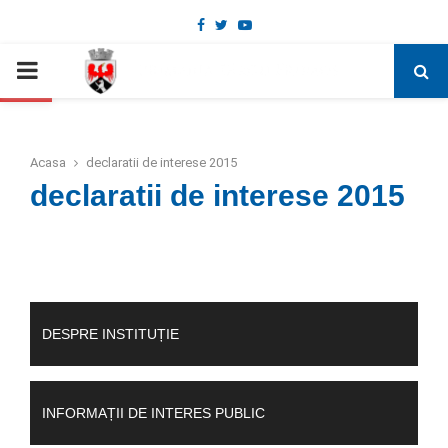
Facebook
Twitter
Youtube
Deschide bara de unelte
PRIMARY
MENU
Acasa
declaratii de interese 2015
declaratii de interese 2015
DESPRE INSTITUȚIE
INFORMAȚII DE INTERES PUBLIC