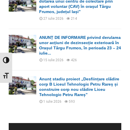
dotarea unui centru de colectare prin
aport voluntar (CAV) în orașul Târgu
Frumos, județul Iași”
27 iulie 2026
214
ANUNȚ DE INFORMARE privind derularea
unor acțiuni de dezinsecție exterioară în
Orașul Târgu Frumos, în perioada 23 – 24
iulie...
15 iulie 2026
426
GLISOR NIVEL CONTRAST
GLISOR MĂRIME FONT
Anunț stadiu proiect „Desființare clădire
corp B Liceul Tehnologic Petru Rareș și
construire corp nou clădire Liceu
Tehnologic Petru Rareș”
1 iulie 2026
593