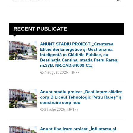
e
a
S
r
c
E
h
RECENT PUBLICATE
f
A
o
ANUNȚ STADIU PROIECT ,,Creșterea
r
R
Eficienței Energetice și Gestionarea
:
Inteligentă în Clădirile Publice, cu
C
Destinația Cantina, strada Petru Rareș,
nr.37B, NR.CAD.64009-C1,,
H
4 august 2026
77
Anunț stadiu proiect „Desființare clădire
corp B Liceul Tehnologic Petru Rareș” și
construire corp nou
29 iulie 2026
177
Anunț finalizare proiect „Înființarea și