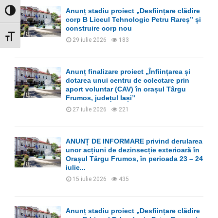
Anunț stadiu proiect „Desființare clădire
GLISOR NIVEL CONTRAST
corp B Liceul Tehnologic Petru Rareș” și
construire corp nou
GLISOR MĂRIME FONT
29 iulie 2026
183
Anunț finalizare proiect „Înființarea și
dotarea unui centru de colectare prin
aport voluntar (CAV) în orașul Târgu
Frumos, județul Iași”
27 iulie 2026
221
ANUNȚ DE INFORMARE privind derularea
unor acțiuni de dezinsecție exterioară în
Orașul Târgu Frumos, în perioada 23 – 24
iulie...
15 iulie 2026
435
Anunț stadiu proiect „Desființare clădire