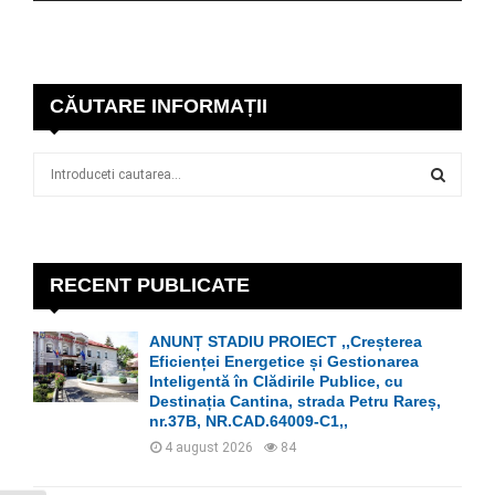
CĂUTARE INFORMAȚII
S
e
a
S
r
c
E
h
RECENT PUBLICATE
f
A
o
ANUNȚ STADIU PROIECT ,,Creșterea
r
R
Eficienței Energetice și Gestionarea
:
Inteligentă în Clădirile Publice, cu
C
Destinația Cantina, strada Petru Rareș,
nr.37B, NR.CAD.64009-C1,,
H
4 august 2026
84