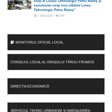
corp B Liceul Tehnologic Petru Rareș și
construire corp nou clădire Liceu
Tehnologic Petru Rareș”
1 iulie 2026
599
MONITORUL OFICIAL LOCAL
CONSILIUL LOCAL AL ORAȘULUI TÂRGU FRUMOS
DIRECȚIA ECONOMICĂ
SERVICIUL TEHNIC-URBANISM ȘI AMENAJAREA