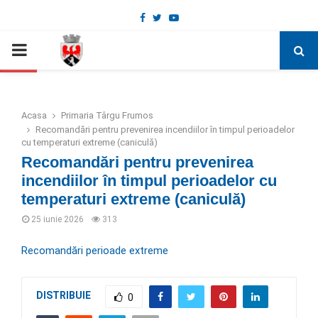
Facebook
Twitter
Youtube
Deschide bara de unelte
PRIMARY
MENU
Acasa
Primaria Târgu Frumos
Recomandări pentru prevenirea incendiilor în timpul perioadelor
cu temperaturi extreme (caniculă)
Recomandări pentru prevenirea
incendiilor în timpul perioadelor cu
temperaturi extreme (caniculă)
25 iunie 2026
313
Recomandări perioade extreme
DISTRIBUIE
0