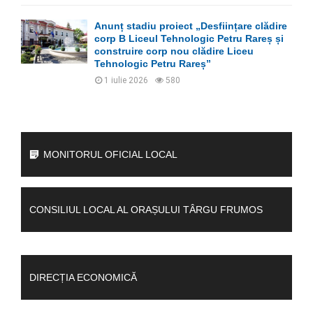
Anunț stadiu proiect „Desființare clădire
corp B Liceul Tehnologic Petru Rareș și
construire corp nou clădire Liceu
Tehnologic Petru Rareș”
1 iulie 2026
580
MONITORUL OFICIAL LOCAL
CONSILIUL LOCAL AL ORAȘULUI TÂRGU FRUMOS
DIRECȚIA ECONOMICĂ