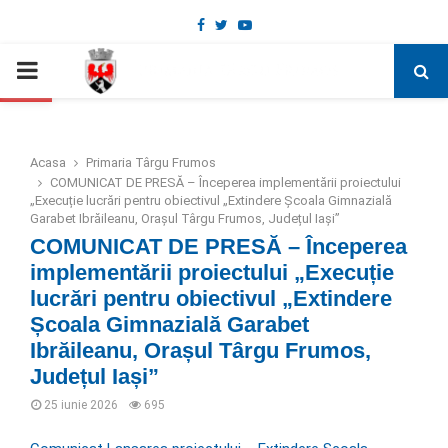
Facebook
Twitter
Youtube
Deschide bara de unelte
PRIMARY
MENU
Acasa
Primaria Târgu Frumos
COMUNICAT DE PRESĂ – Începerea implementării proiectului
„Execuție lucrări pentru obiectivul „Extindere Școala Gimnazială
Garabet Ibrăileanu, Orașul Târgu Frumos, Județul Iași”
COMUNICAT DE PRESĂ – Începerea
implementării proiectului „Execuție
lucrări pentru obiectivul „Extindere
Școala Gimnazială Garabet
Ibrăileanu, Orașul Târgu Frumos,
Județul Iași”
25 iunie 2026
695