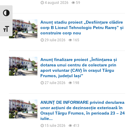
H
4 august 2026
59
GLISOR NIVEL CONTRAST
Anunț stadiu proiect „Desființare clădire
corp B Liceul Tehnologic Petru Rareș” și
GLISOR MĂRIME FONT
construire corp nou
29 iulie 2026
165
Anunț finalizare proiect „Înființarea și
dotarea unui centru de colectare prin
aport voluntar (CAV) în orașul Târgu
Frumos, județul Iași”
27 iulie 2026
198
ANUNȚ DE INFORMARE privind derularea
unor acțiuni de dezinsecție exterioară în
Orașul Târgu Frumos, în perioada 23 – 24
iulie...
15 iulie 2026
413