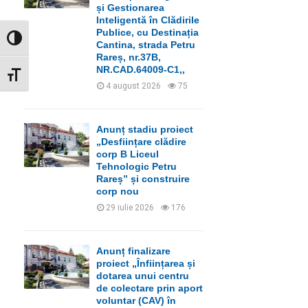
C
și Gestionarea
Inteligentă în Clădirile
H
Publice, cu Destinația
GLISOR NIVEL CONTRAST
Cantina, strada Petru
Rareș, nr.37B,
NR.CAD.64009-C1,,
GLISOR MĂRIME FONT
4 august 2026
75
Anunț stadiu proiect
„Desființare clădire
corp B Liceul
Tehnologic Petru
Rareș” și construire
corp nou
29 iulie 2026
176
Anunț finalizare
proiect „Înființarea și
dotarea unui centru
de colectare prin aport
voluntar (CAV) în