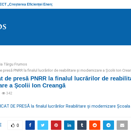
 ,,Creșterea Eficienței Energetice și…
Anunț stadiu
ria Târgu Frumos
presă PNRR la finalul lucrărilor de reabilitare și modernizare a Școlii Ion Cre
 de presă PNRR la finalul lucrărilor de reabilit
re a Școlii Ion Creangă
342
T DE PRESĂ la finalul lucrărilor Reabilitare și modernizare Școala
E
0