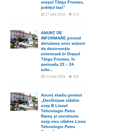
orașul Târgu Frumos,
județul Iași”
27 iulie 2026
212
ANUNȚ DE
INFORMARE privind
derularea unor acțiuni
de dezinsecție
exterioară în Orașul
Târgu Frumos, în
perioada 23 – 24
iulie...
15 iulie 2026
426
Anunț stadiu proiect
„Desființare clădire
corp B Liceul
Tehnologic Petru
Rareș și construire
corp nou clădire Liceu
Tehnologic Petru