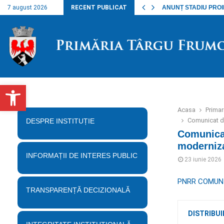
nalul lucrărilor…
7 august 2026
RECENT PUBLICAT
ANUNȚ STADIU PROIECT
Deschide bara de unelte
Acasa
Prima
Comunicat de 
DESPRE INSTITUȚIE
Comunicat
moderniza
INFORMAȚII DE INTERES PUBLIC
23 iunie 2026
PNRR COMUNICA
TRANSPARENȚĂ DECIZIONALĂ
DISTRIBUI