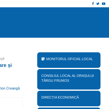
Facebook
Twitt
Yo
 proiect „Desființare clădire corp B…
Anu
angă
MONITORUL OFICIAL LOCAL
are și
CONSILIUL LOCAL AL ORAȘULUI
TÂRGU FRUMOS
 Ion Creangă
DIRECȚIA ECONOMICĂ