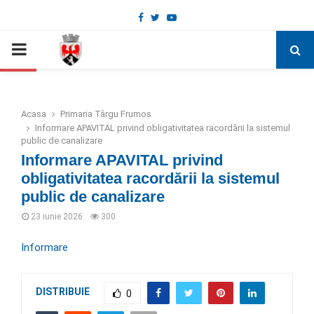
Facebook
Twitter
Youtube
Deschide bara de unelte
PRIMARY
MENU
Acasa
Primaria Târgu Frumos
Informare APAVITAL privind obligativitatea racordării la sistemul
public de canalizare
Informare APAVITAL privind
obligativitatea racordării la sistemul
public de canalizare
23 iunie 2026
300
Informare
DISTRIBUIE
0