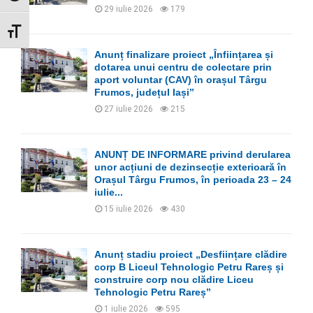
29 iulie 2026
179
GLISOR MĂRIME FONT
Anunț finalizare proiect „Înființarea și
dotarea unui centru de colectare prin
aport voluntar (CAV) în orașul Târgu
Frumos, județul Iași”
27 iulie 2026
215
ANUNȚ DE INFORMARE privind derularea
unor acțiuni de dezinsecție exterioară în
Orașul Târgu Frumos, în perioada 23 – 24
iulie...
15 iulie 2026
430
Anunț stadiu proiect „Desființare clădire
corp B Liceul Tehnologic Petru Rareș și
construire corp nou clădire Liceu
Tehnologic Petru Rareș”
1 iulie 2026
595