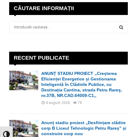
CĂUTARE INFORMAȚII
S
e
a
S
r
c
E
h
RECENT PUBLICATE
f
A
o
ANUNȚ STADIU PROIECT ,,Creșterea
r
R
Eficienței Energetice și Gestionarea
:
Inteligentă în Clădirile Publice, cu
C
Destinația Cantina, strada Petru Rareș,
nr.37B, NR.CAD.64009-C1,,
H
4 august 2026
78
Anunț stadiu proiect „Desființare clădire
corp B Liceul Tehnologic Petru Rareș” și
construire corp nou
GLISOR NIVEL CONTRAST