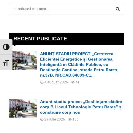
S
e
a
S
r
c
E
h
RECENT PUBLICATE
f
A
GLISOR NIVEL CONTRAST
o
ANUNȚ STADIU PROIECT ,,Creșterea
r
R
Eficienței Energetice și Gestionarea
:
GLISOR MĂRIME FONT
Inteligentă în Clădirile Publice, cu
C
Destinația Cantina, strada Petru Rareș,
nr.37B, NR.CAD.64009-C1,,
H
4 august 2026
41
Anunț stadiu proiect „Desființare clădire
corp B Liceul Tehnologic Petru Rareș” și
construire corp nou
29 iulie 2026
156