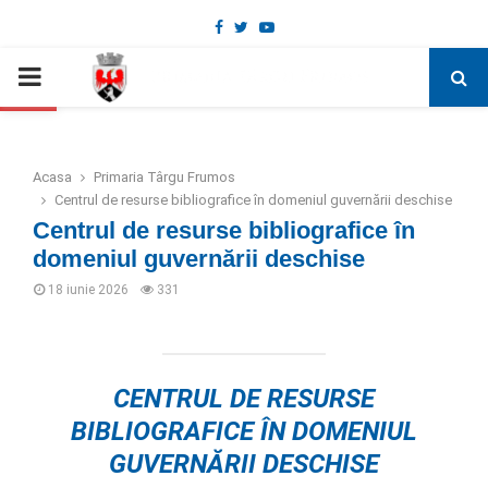
Facebook
Twitter
Youtube
Deschide bara de unelte
PRIMARY
MENU
Acasa
Primaria Târgu Frumos
Centrul de resurse bibliografice în domeniul guvernării deschise
Centrul de resurse bibliografice în
domeniul guvernării deschise
18 iunie 2026
331
CENTRUL DE RESURSE
BIBLIOGRAFICE ÎN DOMENIUL
GUVERNĂRII DESCHISE