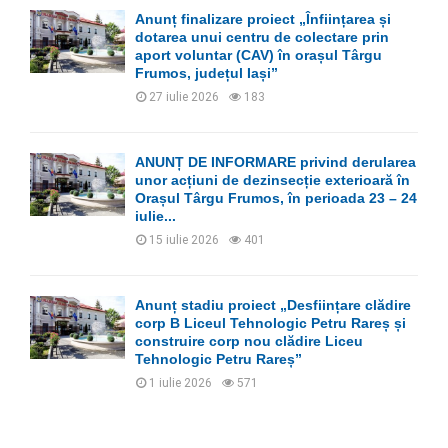
Anunț finalizare proiect „Înființarea și
dotarea unui centru de colectare prin
aport voluntar (CAV) în orașul Târgu
Frumos, județul Iași”
27 iulie 2026
183
ANUNȚ DE INFORMARE privind derularea
unor acțiuni de dezinsecție exterioară în
Orașul Târgu Frumos, în perioada 23 – 24
iulie...
15 iulie 2026
401
Anunț stadiu proiect „Desființare clădire
corp B Liceul Tehnologic Petru Rareș și
construire corp nou clădire Liceu
Tehnologic Petru Rareș”
1 iulie 2026
571