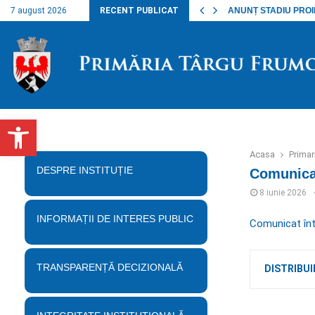
nalul lucrărilor…
7 august 2026
RECENT PUBLICAT
ANUNȚ STADIU PROIECT
Deschide bara de unelte
Acasa
Prima
DESPRE INSTITUȚIE
Comunica
8 iunie 2026
INFORMAȚII DE INTERES PUBLIC
Comunicat înt
TRANSPARENȚĂ DECIZIONALĂ
DISTRIBUI