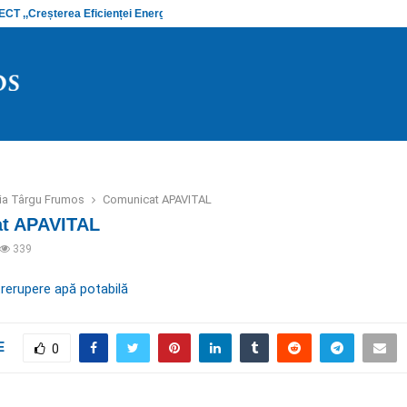
 ,,Creșterea Eficienței Energetice și…
Anunț stadiu
ria Târgu Frumos
Comunicat APAVITAL
t APAVITAL
339
rerupere apă potabilă
E
0