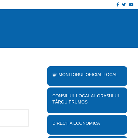
Facebook
Twitt
Yo
 proiect „Desființare clădire corp B…
Anu
MONITORUL OFICIAL LOCAL
CONSILIUL LOCAL AL ORAȘULUI
TÂRGU FRUMOS
DIRECȚIA ECONOMICĂ