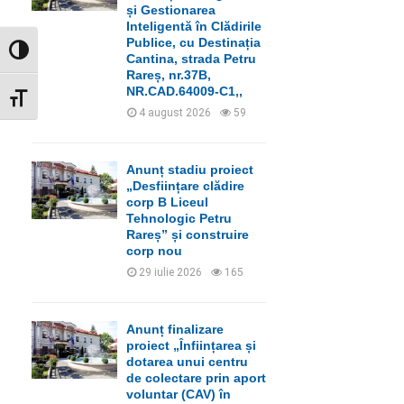
C
și Gestionarea
Inteligentă în Clădirile
H
Publice, cu Destinația
GLISOR NIVEL CONTRAST
Cantina, strada Petru
Rareș, nr.37B,
NR.CAD.64009-C1,,
GLISOR MĂRIME FONT
4 august 2026
59
Anunț stadiu proiect
„Desființare clădire
corp B Liceul
Tehnologic Petru
Rareș” și construire
corp nou
29 iulie 2026
165
Anunț finalizare
proiect „Înființarea și
dotarea unui centru
de colectare prin aport
voluntar (CAV) în