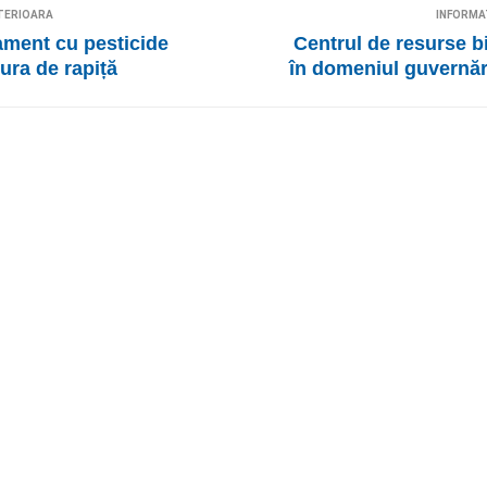
TERIOARA
INFORMA
ament cu pesticide
Centrul de resurse bi
ura de rapiță
în domeniul guvernăr