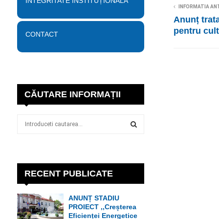
INTEGRITATE INSTITUȚIONALĂ
INFORMATIA AN
Anunț trat
pentru cult
CONTACT
CĂUTARE INFORMAȚII
S
e
a
S
r
c
E
h
RECENT PUBLICATE
f
A
o
ANUNȚ STADIU
r
R
PROIECT ,,Creșterea
:
Eficienței Energetice