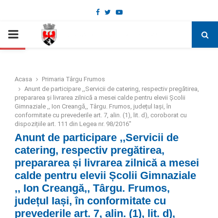
Facebook
Twitter
Youtube
Deschide bara de unelte
PRIMARY
MENU
Acasa
Primaria Târgu Frumos
Anunt de participare ,,Servicii de catering, respectiv pregătirea,
prepararea și livrarea zilnică a mesei calde pentru elevii Școlii
Gimnaziale ,, Ion Creangă,, Târgu. Frumos, județul Iași, în
conformitate cu prevederile art. 7, alin. (1), lit. d), coroborat cu
dispozițiile art. 111 din Legea nr. 98/2016″
Anunt de participare ,,Servicii de
catering, respectiv pregătirea,
prepararea și livrarea zilnică a mesei
calde pentru elevii Școlii Gimnaziale
,, Ion Creangă,, Târgu. Frumos,
județul Iași, în conformitate cu
prevederile art. 7, alin. (1), lit. d),