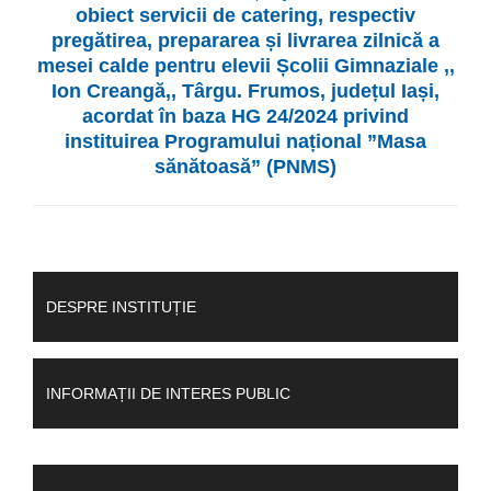
obiect servicii de catering, respectiv
pregătirea, prepararea și livrarea zilnică a
mesei calde pentru elevii Școlii Gimnaziale ,,
Ion Creangă,, Târgu. Frumos, județul Iași,
acordat în baza HG 24/2024 privind
instituirea Programului național ”Masa
sănătoasă” (PNMS)
DESPRE INSTITUȚIE
INFORMAȚII DE INTERES PUBLIC