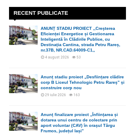
c
E
h
RECENT PUBLICATE
f
A
o
ANUNȚ STADIU PROIECT ,,Creșterea
r
R
Eficienței Energetice și Gestionarea
:
Inteligentă în Clădirile Publice, cu
C
Destinația Cantina, strada Petru Rareș,
nr.37B, NR.CAD.64009-C1,,
H
4 august 2026
53
Anunț stadiu proiect „Desființare clădire
corp B Liceul Tehnologic Petru Rareș” și
construire corp nou
29 iulie 2026
163
Anunț finalizare proiect „Înființarea și
dotarea unui centru de colectare prin
aport voluntar (CAV) în orașul Târgu
Frumos, județul Iași”