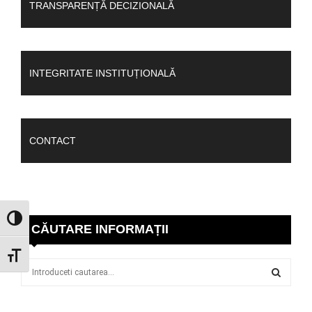
TRANSPARENȚĂ DECIZIONALĂ
INTEGRITATE INSTITUȚIONALĂ
CONTACT
GLISOR NIVEL CONTRAST
CĂUTARE INFORMAȚII
GLISOR MĂRIME FONT
S
e
a
S
r