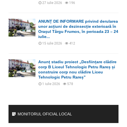
27 iulie 2026
196
ANUNȚ DE INFORMARE privind derularea
unor acțiuni de dezinsecție exterioară în
Orașul Târgu Frumos, în perioada 23 – 24
iulie...
15 iulie 2026
412
Anunț stadiu proiect „Desființare clădire
corp B Liceul Tehnologic Petru Rareș și
construire corp nou clădire Liceu
Tehnologic Petru Rareș”
1 iulie 2026
578
MONITORUL OFICIAL LOCAL