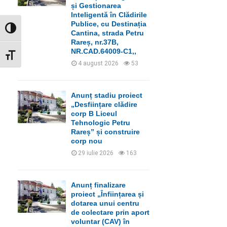
C
și Gestionarea
Inteligentă în Clădirile
H
Publice, cu Destinația
GLISOR NIVEL CONTRAST
Cantina, strada Petru
Rareș, nr.37B,
NR.CAD.64009-C1,,
GLISOR MĂRIME FONT
4 august 2026
53
Anunț stadiu proiect
„Desființare clădire
corp B Liceul
Tehnologic Petru
Rareș” și construire
corp nou
29 iulie 2026
163
Anunț finalizare
proiect „Înființarea și
dotarea unui centru
de colectare prin aport
voluntar (CAV) în