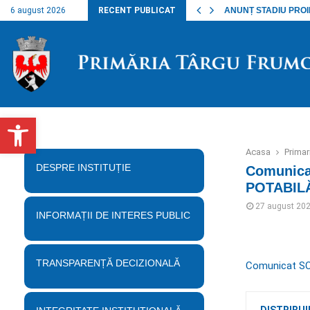
nalul lucrărilor…
6 august 2026
RECENT PUBLICAT
ANUNȚ STADIU PROIECT
Deschide bara de unelte
Acasa
Prima
DESPRE INSTITUȚIE
Comunica
POTABIL
27 august 20
INFORMAȚII DE INTERES PUBLIC
TRANSPARENȚĂ DECIZIONALĂ
Comunicat S
DISTRIBUI