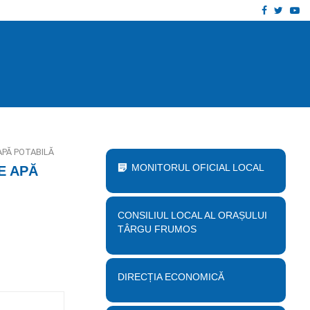
Facebook
Twitt
Yo
 proiect „Desființare clădire corp B…
Anu
APĂ POTABILĂ
MONITORUL OFICIAL LOCAL
E APĂ
CONSILIUL LOCAL AL ORAȘULUI
TÂRGU FRUMOS
DIRECȚIA ECONOMICĂ