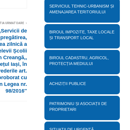
SERVICIUL TEHNIC-URBANISM ȘI
AMENAJAREA TERITORIULUI
TIA URMATOARE
,Servicii de
BIROUL IMPOZITE, TAXE LOCALE
 pregătirea,
ȘI TRANSPORT LOCAL
ea zilnică a
levii Școlii
n Creangă,,
BIROUL CADASTRU, AGRICOL,
țul Iași, în
PROTECȚIA MEDIULUI
ederile art.
 coroborat cu
in Legea nr.
ACHIZIȚII PUBLICE
98/2016″
PATRIMONIU ȘI ASOCIAȚII DE
PROPRIETARI
SITUAȚII DE URGENȚĂ