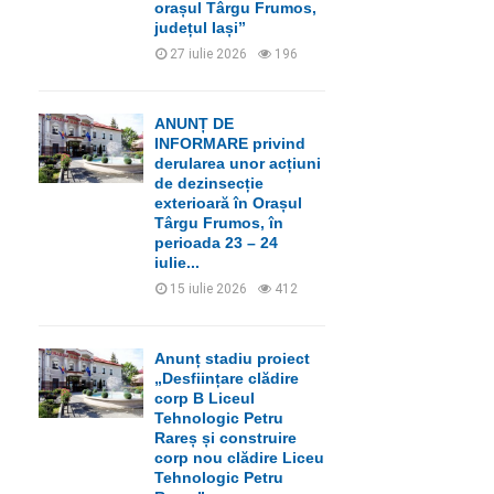
orașul Târgu Frumos,
județul Iași”
27 iulie 2026
196
ANUNȚ DE
INFORMARE privind
derularea unor acțiuni
de dezinsecție
exterioară în Orașul
Târgu Frumos, în
perioada 23 – 24
iulie...
15 iulie 2026
412
Anunț stadiu proiect
„Desființare clădire
corp B Liceul
Tehnologic Petru
Rareș și construire
corp nou clădire Liceu
Tehnologic Petru