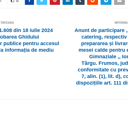
0
TERIOARA
INFORMA
.608 din 18 iulie 2024
Anunt de participare ,
robarea Ghidului
catering, respectiv
or publice pentru accesul
prepararea și livrar
 la informația de mediu
mesei calde pentru e
Gimnaziale ,, Io
Târgu. Frumos, jude
conformitate cu prev
7, alin. (1), lit. d),
dispozițiile art. 111 d