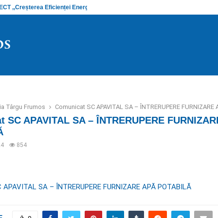
 ,,Creșterea Eficienței Energetice și…
Anunț stadiu
ria Târgu Frumos
Comunicat SC APAVITAL SA – ÎNTRERUPERE FURNIZARE 
t SC APAVITAL SA – ÎNTRERUPERE FURNIZAR
Ă
24
854
C APAVITAL SA – ÎNTRERUPERE FURNIZARE APĂ POTABILĂ
E