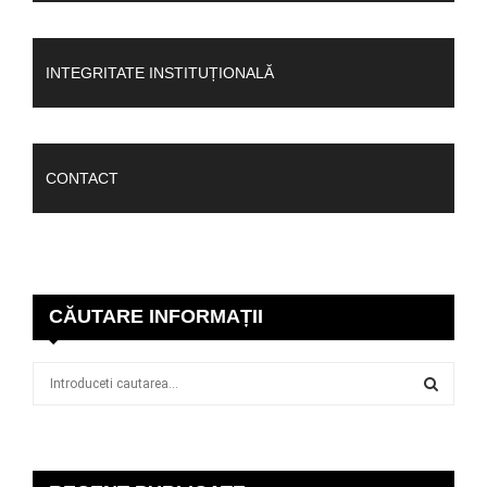
INTEGRITATE INSTITUȚIONALĂ
CONTACT
CĂUTARE INFORMAȚII
S
e
a
S
r
c
E