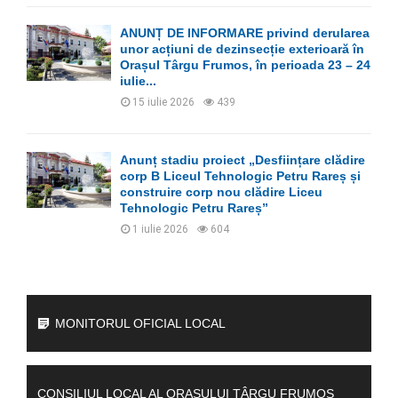
ANUNȚ DE INFORMARE privind derularea
unor acțiuni de dezinsecție exterioară în
Orașul Târgu Frumos, în perioada 23 – 24
iulie...
15 iulie 2026
439
Anunț stadiu proiect „Desființare clădire
corp B Liceul Tehnologic Petru Rareș și
construire corp nou clădire Liceu
Tehnologic Petru Rareș”
1 iulie 2026
604
MONITORUL OFICIAL LOCAL
CONSILIUL LOCAL AL ORAȘULUI TÂRGU FRUMOS