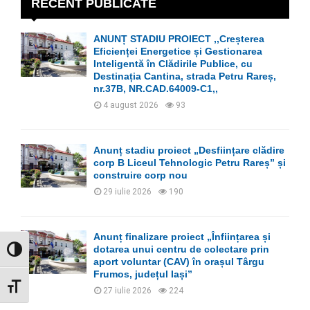
h
RECENT PUBLICATE
f
A
o
ANUNȚ STADIU PROIECT ,,Creșterea
r
R
Eficienței Energetice și Gestionarea
:
Inteligentă în Clădirile Publice, cu
C
Destinația Cantina, strada Petru Rareș,
nr.37B, NR.CAD.64009-C1,,
H
4 august 2026
93
Anunț stadiu proiect „Desființare clădire
corp B Liceul Tehnologic Petru Rareș” și
construire corp nou
29 iulie 2026
190
Anunț finalizare proiect „Înființarea și
dotarea unui centru de colectare prin
GLISOR NIVEL CONTRAST
aport voluntar (CAV) în orașul Târgu
Frumos, județul Iași”
GLISOR MĂRIME FONT
27 iulie 2026
224