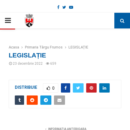
Facebook
Twitter
Youtube
Deschide bara de unelte
PRIMARY
MENU
Acasa
Primaria Târgu Frumos
LEGISLAȚIE
LEGISLAȚIE
23 decembrie 2022
659
DISTRIBUIE
0
INFORMATIA ANTERIOARA