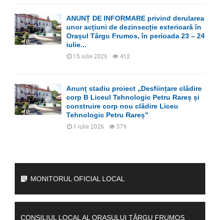
ANUNȚ DE INFORMARE privind derularea
unor acțiuni de dezinsecție exterioară în
Orașul Târgu Frumos, în perioada 23 – 24
iulie...
15 iulie 2026
412
Anunț stadiu proiect „Desființare clădire
corp B Liceul Tehnologic Petru Rareș și
construire corp nou clădire Liceu
Tehnologic Petru Rareș”
1 iulie 2026
579
MONITORUL OFICIAL LOCAL
CONSILIUL LOCAL AL ORAȘULUI TÂRGU FRUMOS