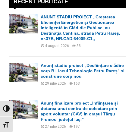
h
RECENT PUBLICATE
f
A
o
ANUNȚ STADIU PROIECT ,,Creșterea
r
R
Eficienței Energetice și Gestionarea
:
Inteligentă în Clădirile Publice, cu
C
Destinația Cantina, strada Petru Rareș,
nr.37B, NR.CAD.64009-C1,,
H
4 august 2026
58
Anunț stadiu proiect „Desființare clădire
corp B Liceul Tehnologic Petru Rareș” și
construire corp nou
29 iulie 2026
163
Anunț finalizare proiect „Înființarea și
dotarea unui centru de colectare prin
GLISOR NIVEL CONTRAST
aport voluntar (CAV) în orașul Târgu
Frumos, județul Iași”
GLISOR MĂRIME FONT
27 iulie 2026
197