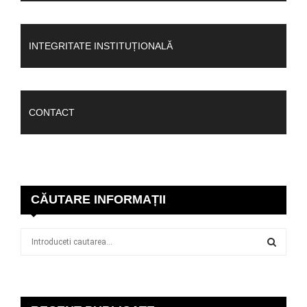
INTEGRITATE INSTITUȚIONALĂ
CONTACT
CĂUTARE INFORMAȚII
S
e
a
S
r
c
E