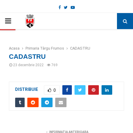
Facebook
Twitter
Youtube
Deschide bara de unelte
PRIMARY
MENU
Acasa
Primaria Târgu Frumos
CADASTRU
CADASTRU
23 decembrie 2022
769
DISTRIBUIE
0
INFORMATIA ANTERIOARA