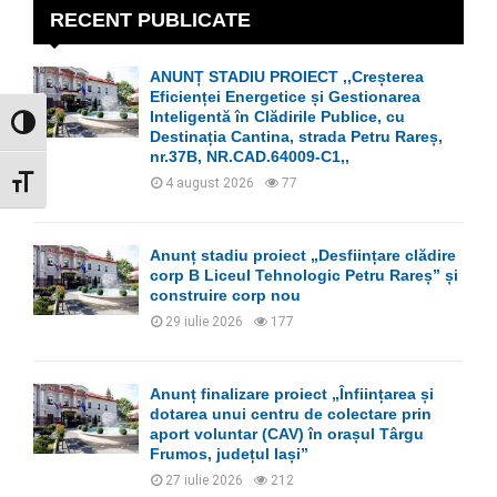
h
RECENT PUBLICATE
f
A
o
ANUNȚ STADIU PROIECT ,,Creșterea
r
R
Eficienței Energetice și Gestionarea
:
Inteligentă în Clădirile Publice, cu
GLISOR NIVEL CONTRAST
C
Destinația Cantina, strada Petru Rareș,
nr.37B, NR.CAD.64009-C1,,
H
GLISOR MĂRIME FONT
4 august 2026
77
Anunț stadiu proiect „Desființare clădire
corp B Liceul Tehnologic Petru Rareș” și
construire corp nou
29 iulie 2026
177
Anunț finalizare proiect „Înființarea și
dotarea unui centru de colectare prin
aport voluntar (CAV) în orașul Târgu
Frumos, județul Iași”
27 iulie 2026
212