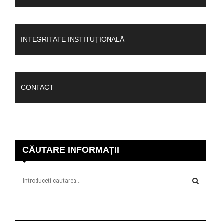
INTEGRITATE INSTITUȚIONALĂ
CONTACT
CĂUTARE INFORMAȚII
S
e
a
S
r
c
E