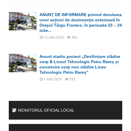
ANUNȚ DE INFORMARE privind derularea
unor acțiuni de dezinsecție exterioară în
Orașul Târgu Frumos, în perioada 23 – 24
iulie...
15 iulie 2026
426
Anunț stadiu proiect „Desființare clădire
corp B Liceul Tehnologic Petru Rareș și
construire corp nou clădire Liceu
Tehnologic Petru Rareș”
1 iulie 2026
593
MONITORUL OFICIAL LOCAL