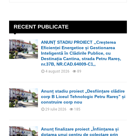
a
S
r
c
E
h
RECENT PUBLICATE
f
A
o
ANUNȚ STADIU PROIECT ,,Creșterea
r
R
Eficienței Energetice și Gestionarea
:
Inteligentă în Clădirile Publice, cu
C
Destinația Cantina, strada Petru Rareș,
nr.37B, NR.CAD.64009-C1,,
H
4 august 2026
89
Anunț stadiu proiect „Desființare clădire
corp B Liceul Tehnologic Petru Rareș” și
construire corp nou
29 iulie 2026
185
Anunț finalizare proiect „Înființarea și
dotarea unui centru de colectare prin