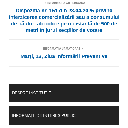
INFORMATIA ANTERIOARA
Dispoziția nr. 151 din 23.04.2025 privind
interzicerea comercializării sau a consumului
de băuturi alcoolice pe o distanță de 500 de
metri în jurul secțiilor de votare
INFORMATIA URMATOARE
Marți, 13, Ziua Informării Preventive
DESPRE INSTITUȚIE
INFORMAȚII DE INTERES PUBLIC