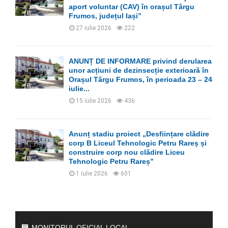
aport voluntar (CAV) în orașul Târgu
Frumos, județul Iași”
27 iulie 2026
222
ANUNȚ DE INFORMARE privind derularea
unor acțiuni de dezinsecție exterioară în
Orașul Târgu Frumos, în perioada 23 – 24
iulie...
15 iulie 2026
436
Anunț stadiu proiect „Desființare clădire
corp B Liceul Tehnologic Petru Rareș și
construire corp nou clădire Liceu
Tehnologic Petru Rareș”
1 iulie 2026
601
MONITORUL OFICIAL LOCAL