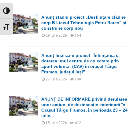
GLISOR NIVEL CONTRAST
Anunț stadiu proiect „Desființare clădire
corp B Liceul Tehnologic Petru Rareș” și
GLISOR MĂRIME FONT
construire corp nou
29 iulie 2026
164
Anunț finalizare proiect „Înființarea și
dotarea unui centru de colectare prin
aport voluntar (CAV) în orașul Târgu
Frumos, județul Iași”
27 iulie 2026
198
ANUNȚ DE INFORMARE privind derularea
unor acțiuni de dezinsecție exterioară în
Orașul Târgu Frumos, în perioada 23 – 24
iulie...
15 iulie 2026
412