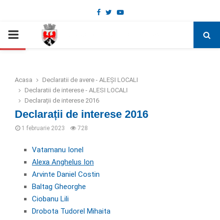
Facebook
Twitter
Youtube
Deschide bara de unelte
PRIMARY
MENU
Acasa
Declaratii de avere - ALEȘI LOCALI
Declaratii de interese - ALESI LOCALI
Declarații de interese 2016
Declarații de interese 2016
1 februarie 2023
728
Vatamanu Ionel
Alexa Anghelus Ion
Arvinte Daniel Costin
Baltag Gheorghe
Ciobanu Lili
Drobota Tudorel Mihaita