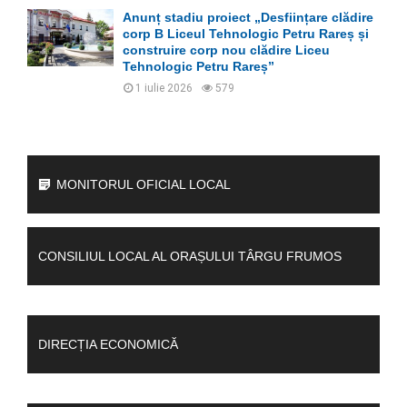
Anunț stadiu proiect „Desființare clădire
corp B Liceul Tehnologic Petru Rareș și
construire corp nou clădire Liceu
Tehnologic Petru Rareș”
1 iulie 2026
579
MONITORUL OFICIAL LOCAL
CONSILIUL LOCAL AL ORAȘULUI TÂRGU FRUMOS
DIRECȚIA ECONOMICĂ