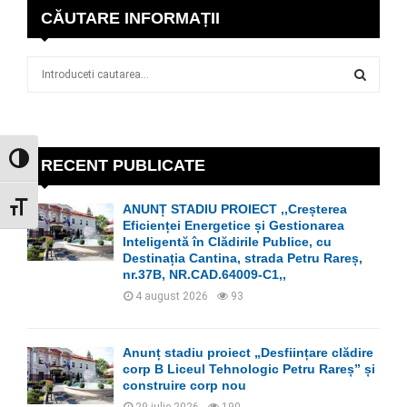
CĂUTARE INFORMAȚII
S
e
a
S
r
c
E
h
GLISOR NIVEL CONTRAST
RECENT PUBLICATE
f
A
o
GLISOR MĂRIME FONT
ANUNȚ STADIU PROIECT ,,Creșterea
r
R
Eficienței Energetice și Gestionarea
:
Inteligentă în Clădirile Publice, cu
C
Destinația Cantina, strada Petru Rareș,
nr.37B, NR.CAD.64009-C1,,
H
4 august 2026
93
Anunț stadiu proiect „Desființare clădire
corp B Liceul Tehnologic Petru Rareș” și
construire corp nou
29 iulie 2026
190