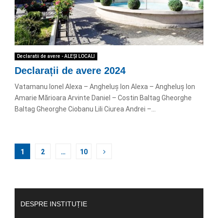
Declaratii de avere - ALEȘI LOCALI
Declarații de avere 2024
Vatamanu Ionel Alexa – Angheluș Ion Alexa – Angheluș Ion
Amarie Mărioara Arvinte Daniel – Costin Baltag Gheorghe
Baltag Gheorghe Ciobanu Lili Ciurea Andrei –...
Paginație
1
2
…
10
articole
DESPRE INSTITUȚIE