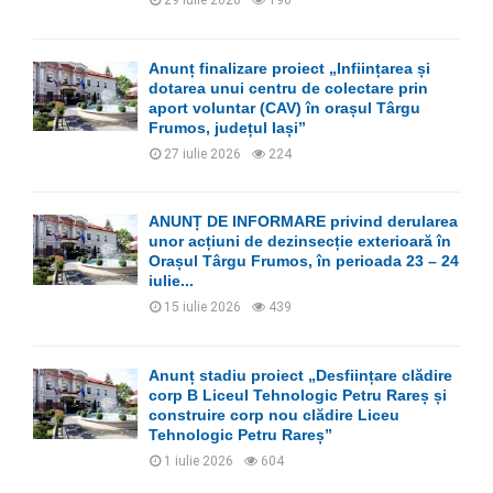
Anunț finalizare proiect „Înființarea și
dotarea unui centru de colectare prin
aport voluntar (CAV) în orașul Târgu
Frumos, județul Iași”
27 iulie 2026
224
ANUNȚ DE INFORMARE privind derularea
unor acțiuni de dezinsecție exterioară în
Orașul Târgu Frumos, în perioada 23 – 24
iulie...
15 iulie 2026
439
Anunț stadiu proiect „Desființare clădire
corp B Liceul Tehnologic Petru Rareș și
construire corp nou clădire Liceu
Tehnologic Petru Rareș”
1 iulie 2026
604