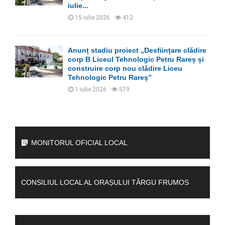
iulie...
15 iulie 2026
412
Anunț stadiu proiect „Desființare clădire
corp B Liceul Tehnologic Petru Rareș și
construire corp nou clădire Liceu
Tehnologic Petru Rareș”
1 iulie 2026
579
MONITORUL OFICIAL LOCAL
CONSILIUL LOCAL AL ORAȘULUI TÂRGU FRUMOS