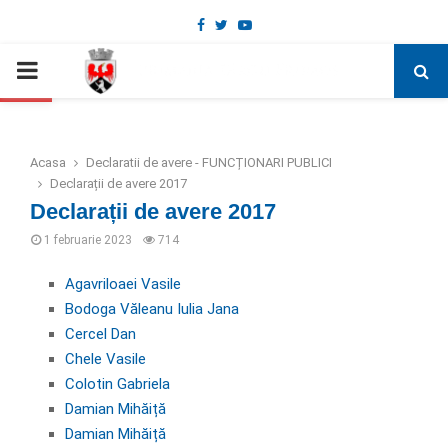
Facebook
Twitter
Youtube
Deschide bara de unelte
PRIMARY
MENU
Acasa
Declaratii de avere - FUNCȚIONARI PUBLICI
Declarații de avere 2017
Declarații de avere 2017
1 februarie 2023
714
Agavriloaei Vasile
Bodoga Văleanu Iulia Jana
Cercel Dan
Chele Vasile
Colotin Gabriela
Damian Mihăiță
Damian Mihăiță