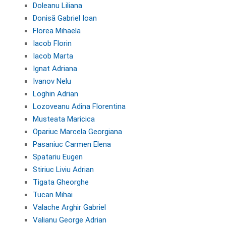
Doleanu Liliana
Donisă Gabriel Ioan
Florea Mihaela
Iacob Florin
Iacob Marta
Ignat Adriana
Ivanov Nelu
Loghin Adrian
Lozoveanu Adina Florentina
Musteata Maricica
Opariuc Marcela Georgiana
Pasaniuc Carmen Elena
Spatariu Eugen
Stiriuc Liviu Adrian
Tigata Gheorghe
Tucan Mihai
Valache Arghir Gabriel
Valianu George Adrian