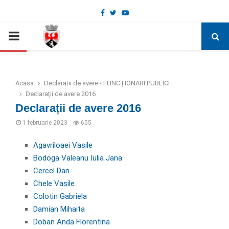
Facebook
Twitter
Youtube
Deschide bara de unelte
PRIMARY
MENU
Acasa
Declaratii de avere - FUNCȚIONARI PUBLICI
Declarații de avere 2016
Declarații de avere 2016
1 februarie 2023
655
Agavriloaei Vasile
Bodoga Valeanu Iulia Jana
Cercel Dan
Chele Vasile
Colotin Gabriela
Damian Mihaita
Doban Anda Florentina