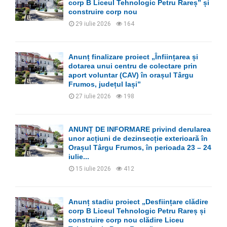
corp B Liceul Tehnologic Petru Rareș” și
construire corp nou
29 iulie 2026
164
Anunț finalizare proiect „Înființarea și
dotarea unui centru de colectare prin
aport voluntar (CAV) în orașul Târgu
Frumos, județul Iași”
27 iulie 2026
198
ANUNȚ DE INFORMARE privind derularea
unor acțiuni de dezinsecție exterioară în
Orașul Târgu Frumos, în perioada 23 – 24
iulie...
15 iulie 2026
412
Anunț stadiu proiect „Desființare clădire
corp B Liceul Tehnologic Petru Rareș și
construire corp nou clădire Liceu