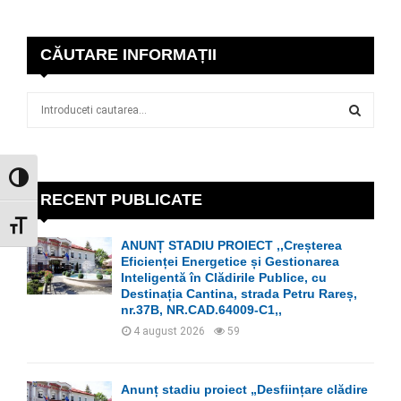
CĂUTARE INFORMAȚII
S
e
a
S
r
c
GLISOR NIVEL CONTRAST
E
h
RECENT PUBLICATE
f
A
GLISOR MĂRIME FONT
o
ANUNȚ STADIU PROIECT ,,Creșterea
r
R
Eficienței Energetice și Gestionarea
:
Inteligentă în Clădirile Publice, cu
C
Destinația Cantina, strada Petru Rareș,
nr.37B, NR.CAD.64009-C1,,
H
4 august 2026
59
Anunț stadiu proiect „Desființare clădire