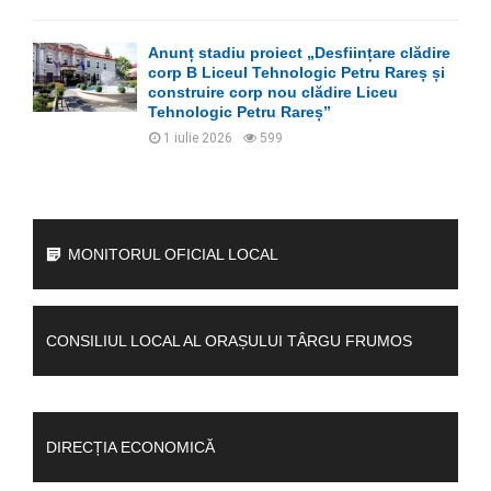
Anunț stadiu proiect „Desființare clădire
corp B Liceul Tehnologic Petru Rareș și
construire corp nou clădire Liceu
Tehnologic Petru Rareș”
1 iulie 2026
599
MONITORUL OFICIAL LOCAL
CONSILIUL LOCAL AL ORAȘULUI TÂRGU FRUMOS
DIRECȚIA ECONOMICĂ