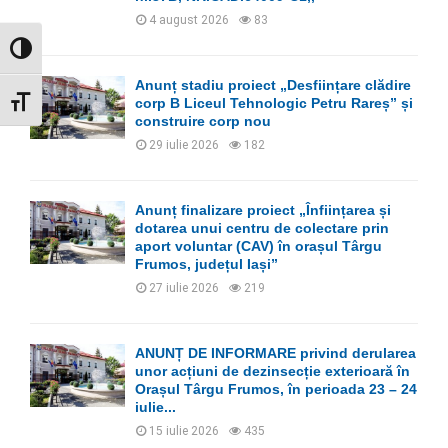
H
4 august 2026
83
GLISOR NIVEL CONTRAST
Anunț stadiu proiect „Desființare clădire
corp B Liceul Tehnologic Petru Rareș” și
GLISOR MĂRIME FONT
construire corp nou
29 iulie 2026
182
Anunț finalizare proiect „Înființarea și
dotarea unui centru de colectare prin
aport voluntar (CAV) în orașul Târgu
Frumos, județul Iași”
27 iulie 2026
219
ANUNȚ DE INFORMARE privind derularea
unor acțiuni de dezinsecție exterioară în
Orașul Târgu Frumos, în perioada 23 – 24
iulie...
15 iulie 2026
435