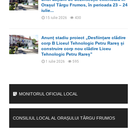
Orașul Târgu Frumos, în perioada 23 – 24
iulie...
15 iulie 2026
430
Anunț stadiu proiect „Desființare clădire
corp B Liceul Tehnologic Petru Rareș și
construire corp nou clădire Liceu
Tehnologic Petru Rareș”
1 iulie 2026
595
MONITORUL OFICIAL LOCAL
CONSILIUL LOCAL AL ORAȘULUI TÂRGU FRUMOS