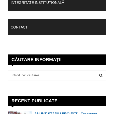
INTEGRITATE INSTITUȚIONALĂ
CONTACT
CĂUTARE INFORMAȚII
S
e
a
S
r
c
E
h
RECENT PUBLICATE
f
A
o
ANUNȚ STADIU PROIECT ,,Creșterea