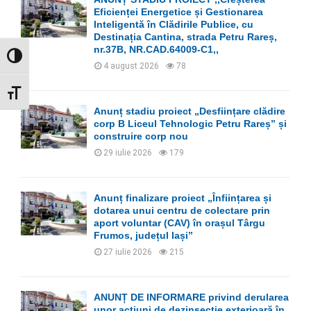
r
R
Eficienței Energetice și Gestionarea
:
Inteligentă în Clădirile Publice, cu
C
Destinația Cantina, strada Petru Rareș,
nr.37B, NR.CAD.64009-C1,,
GLISOR NIVEL CONTRAST
H
4 august 2026
78
GLISOR MĂRIME FONT
Anunț stadiu proiect „Desființare clădire
corp B Liceul Tehnologic Petru Rareș” și
construire corp nou
29 iulie 2026
179
Anunț finalizare proiect „Înființarea și
dotarea unui centru de colectare prin
aport voluntar (CAV) în orașul Târgu
Frumos, județul Iași”
27 iulie 2026
215
ANUNȚ DE INFORMARE privind derularea
unor acțiuni de dezinsecție exterioară în